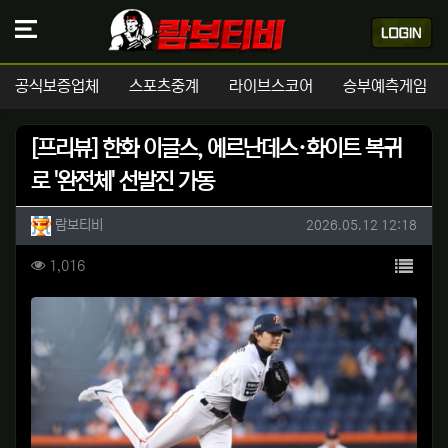
공식보증업체
스포츠중계
라이브스코어
승부예측게임
[프리뷰] 한화 이글스, 에르난데스·화이트 복귀
로 '완전체' 선발진 가동
작성자 정보
작성
작성일
람보티비
2026.05.12 12:18
컨텐츠 정보
목록
조회
1,016
본문