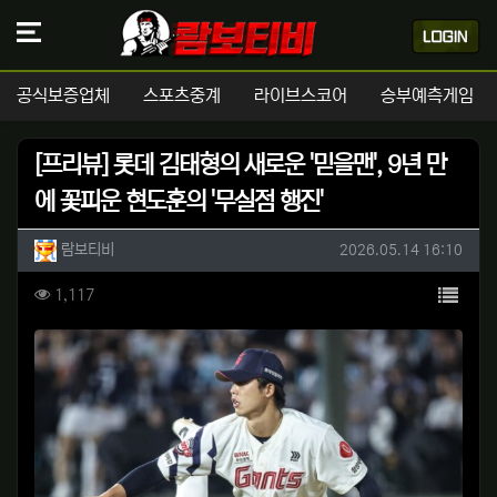
공식보증업체
스포츠중계
라이브스코어
승부예측게임
[프리뷰] 롯데 김태형의 새로운 '믿을맨', 9년 만
에 꽃피운 현도훈의 '무실점 행진'
작성자 정보
작성
작성일
람보티비
2026.05.14 16:10
컨텐츠 정보
목록
조회
1,117
본문