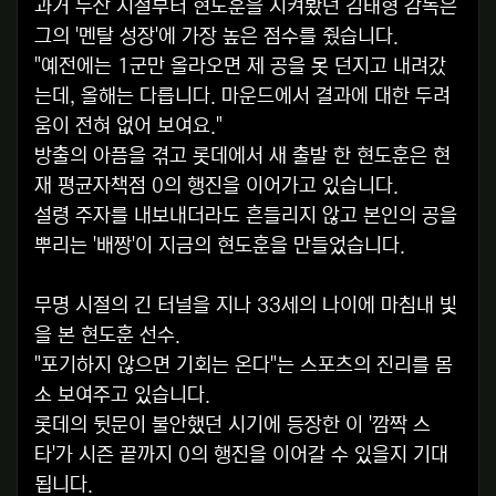
과거 두산 시절부터 현도훈을 지켜봤던 김태형 감독은
그의 '멘탈 성장'에 가장 높은 점수를 줬습니다.
"예전에는 1군만 올라오면 제 공을 못 던지고 내려갔
는데, 올해는 다릅니다. 마운드에서 결과에 대한 두려
움이 전혀 없어 보여요."
방출의 아픔을 겪고 롯데에서 새 출발 한 현도훈은 현
재 평균자책점 0의 행진을 이어가고 있습니다.
설령 주자를 내보내더라도 흔들리지 않고 본인의 공을
뿌리는 '배짱'이 지금의 현도훈을 만들었습니다.
무명 시절의 긴 터널을 지나 33세의 나이에 마침내 빛
을 본 현도훈 선수.
"포기하지 않으면 기회는 온다"는 스포츠의 진리를 몸
소 보여주고 있습니다.
롯데의 뒷문이 불안했던 시기에 등장한 이 '깜짝 스
타'가 시즌 끝까지 0의 행진을 이어갈 수 있을지 기대
됩니다.