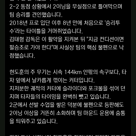
2-2 동점 상황에서 2이닝을 무실점으로 틀어막으며
팀 승리를 견인했습니다.
2018년 프로 입단 이후 8년 만에 처음으로 '승리투
수'라는 타이틀을 거머쥐었습니다.
김태형 감독은 이 활약을 지켜본 뒤 "지금 컨디션이면
필승조로 가야 한다"며 사실상 팀의 핵심 불펜으로 낙
점했습니다.
현도훈의 주 무기는 시속 144km 안팎의 속구보다, 타
자 앞에서 날카롭게 꺾이는 커터입니다.
지저분한 궤적의 커터에 슬라이더와 포크볼을 섞어 던
지며 타자들의 타이밍을 완벽히 뺏고 있습니다.
2군에서 선발 수업을 쌓은 덕분에 불펜으로 등판해도
2이닝 이상을 거뜬히 소화하며 팀 마운드 운용에 숨통
을 틔워주고 있습니다.