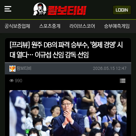
공식보증업체
스포츠중계
라이브스코어
승부예측게임
[프리뷰] 원주 DB의 파격 승부수, '형제 경영' 시
대 열다… 이규섭 신임 감독 선임
작성자 정보
작성
작성일
람보티비
2026.05.15 12:47
컨텐츠 정보
목록
조회
990
본문