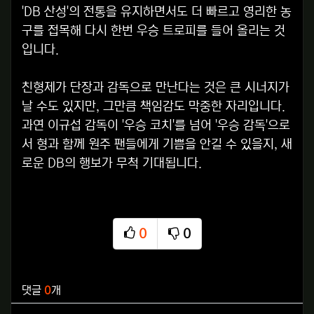
'DB 산성'의 전통을 유지하면서도 더 빠르고 영리한 농
구를 접목해 다시 한번 우승 트로피를 들어 올리는 것
입니다.
친형제가 단장과 감독으로 만난다는 것은 큰 시너지가
날 수도 있지만, 그만큼 책임감도 막중한 자리입니다.
과연 이규섭 감독이 '우승 코치'를 넘어 '우승 감독'으로
서 형과 함께 원주 팬들에게 기쁨을 안길 수 있을지, 새
로운 DB의 행보가 무척 기대됩니다.
0
0
추천
비추천
관련자료
댓글
0
개