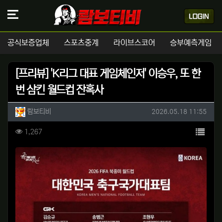
공식보증업체
스포츠중계
라이브스코어
승부예측게임
[프리뷰] 'K리그 대표 게임체인저' 이승우, 또 한
번 삼킨 월드컵 잔혹사
작성자 정보
작성
작성일
람보티비
2026.05.18 11:55
컨텐츠 정보
목록
조회
1,267
본문