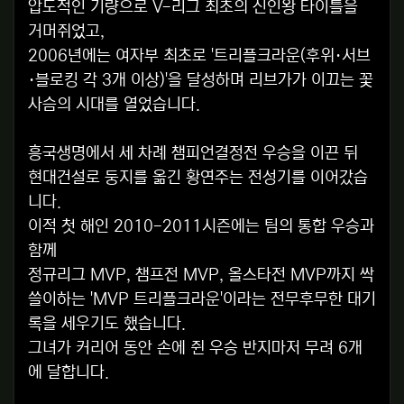
압도적인 기량으로 V-리그 최초의 신인왕 타이틀을
거머쥐었고,
2006년에는 여자부 최초로 '트리플크라운(후위·서브
·블로킹 각 3개 이상)'을 달성하며 리브가가 이끄는 꽃
사슴의 시대를 열었습니다.
흥국생명에서 세 차례 챔피언결정전 우승을 이끈 뒤
현대건설로 둥지를 옮긴 황연주는 전성기를 이어갔습
니다.
이적 첫 해인 2010-2011시즌에는 팀의 통합 우승과
함께
정규리그 MVP, 챔프전 MVP, 올스타전 MVP까지 싹
쓸이하는 'MVP 트리플크라운'이라는 전무후무한 대기
록을 세우기도 했습니다.
그녀가 커리어 동안 손에 쥔 우승 반지마저 무려 6개
에 달합니다.