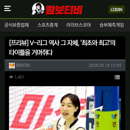
공식보증업체
스포츠중계
라이브스코어
승부예측게임
[프리뷰] V-리그 역사 그 자체, '최초와 최고'의
타이틀을 거머쥐다
작성자 정보
작성
작성일
람보티비
2026.05.18 12:43
컨텐츠 정보
목록
조회
1,401
본문