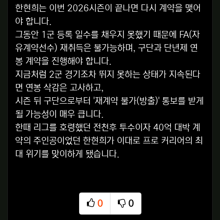
한현희는 이번 2026시즌이 끝나면 다시 계약을 맺어
야 합니다.
그동안 1군 등록 일수를 채우지 못했기 때문에 FA(자
유계약선수) 재취득은 불가능하며, 구단과 단년제 연
봉 계약을 진행해야 합니다.
지금처럼 2군 경기조차 뛰지 못하는 상태가 지속된다
면 연봉 삭감은 고사하고,
시즌 뒤 구단으로부터 '재계약 불가(방출)' 통보를 받게
될 가능성이 매우 큽니다.
한때 리그를 호령했던 전천후 투수이자 40억 대박 계
약의 주인공이었던 한현희가 이대로 프로 커리어의 최
대 위기를 맞이하게 됐습니다.
0
0
추천
비추천