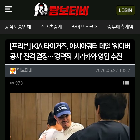
공식보증업체
스포츠중계
라이브스코어
승부예측게임
[프리뷰] KIA 타이거즈, 아시아쿼터 데일 '웨이버
공시' 전격 결정…'경력직' 시라카와 영입 추진
작성자 정보
작성
작성일
람보티비
2026.05.27 13:07
컨텐츠 정보
목록
조회
973
본문