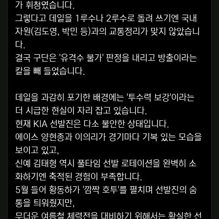
가 휘청였습니다.
그렇다고 데일을 1루수나 2루수로 돌려 쓰기엔 국내
자원(김도영, 박민 등)과의 교통정리가 맞지 않았습니
다.
결국 구단은 '유격수 불가' 판정을 내리고 방출이라는
칼을 빼 들었습니다.
데일을 과감히 포기한 배경에는 '투수력 보강'이라는
더 시급한 현실이 자리 잡고 있습니다.
현재 KIA 선발진은 다소 불안한 상태입니다.
에이스 양현종과 이의리가 경기마다 기복 있는 모습을
보이고 있고,
신예 김태형 역시 풀타임 선발 로테이션을 완벽히 소
화하기엔 축적된 경험이 부족합니다.
5월 들어 황동하가 '깜짝 호투'를 펼치며 선발진의 숨
통을 틔워줬지만,
무더운 여름철 체력전을 대비하기 위해서는 확실한 선