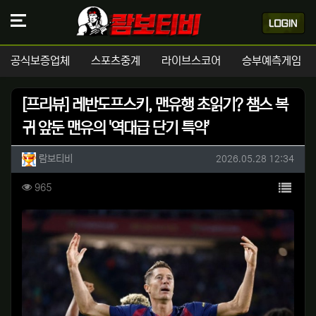
공식보증업체
스포츠중계
라이브스코어
승부예측게임
[프리뷰] 레반도프스키, 맨유행 초읽기? 챔스 복
귀 앞둔 맨유의 '역대급 단기 특약'
작성자 정보
작성
작성일
람보티비
2026.05.28 12:34
컨텐츠 정보
목록
조회
965
본문