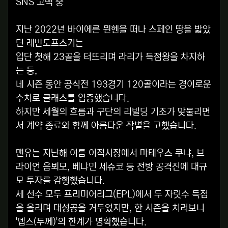
SNS 고백 중
지난 2022년 바이에른 뮌헨을 떠나 스페인 땅을 밟았
던 레반도프스키는
입단 첫해 23골을 터뜨리며 라리가 득점왕을 차지하
는 등,
네 시즌 동안 공식전 193경기 120골이라는 경이로운
수치로 클래스를 입증했습니다.
하지만 세월의 흐름과 구단의 리빌딩 기조가 맞물리면
서 계약 종료와 함께 아름다운 작별을 고했습니다.
맨유는 지난해 여름 이적시장에서 마테우스 쿠냐, 브
라이언 음뵈모, 베냐민 세슈코 등 전방 공격진에 대규
모 투자를 감행했습니다.
세 선수 모두 프리미어리그(EPL)에서 두 자릿수 득점
을 올리며 대성공을 거두었지만, 한 시즌을 치러보니
'뎁스(두께)'의 한계가 명확했습니다.