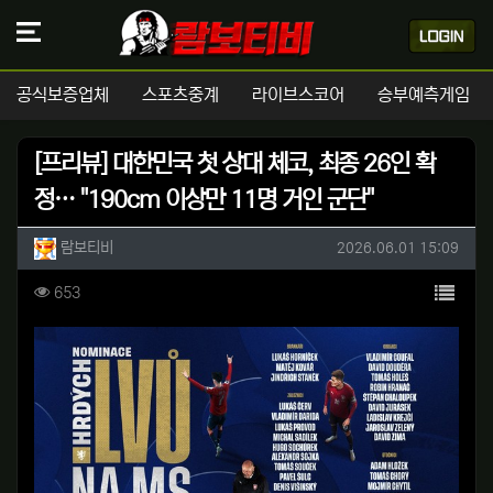
공식보증업체
스포츠중계
라이브스코어
승부예측게임
[프리뷰] 대한민국 첫 상대 체코, 최종 26인 확
정… "190cm 이상만 11명 거인 군단"
작성자 정보
작성
작성일
람보티비
2026.06.01 15:09
컨텐츠 정보
목록
조회
653
본문