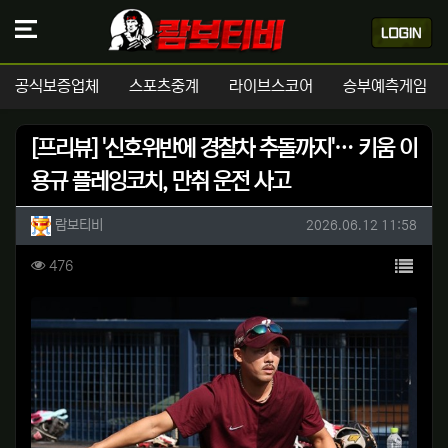
공식보증업체
스포츠중계
라이브스코어
승부예측게임
[프리뷰] '신호위반에 경찰차 추돌까지'… 키움 이
용규 플레잉코치, 만취 운전 사고
작성자 정보
작성
작성일
람보티비
2026.06.12 11:58
컨텐츠 정보
목록
조회
476
본문