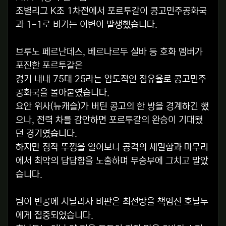
조별리그 K조 1차전에서 포르투갈이 콩고민주공화국
과 1-1로 비기는 이변이 발생했습니다.
브루노 페르난데스, 베르나르두 실바 등 호화 멤버가
포진한 포르투갈은
경기 내내 75대 25라는 압도적인 점유율로 콩고민주
공화국을 몰아붙였습니다.
요안 위사(뉴캐슬)가 버틴 콩고의 한 방을 경계하긴 했
으나, 전력 차를 감안하면 포르투갈의 완승이 기대됐
던 경기였습니다.
하지만 정작 뚜껑을 열어보니 공격의 세밀함과 마무리
에서 최악의 답답함을 노출하며 무승부에 그치고 말았
습니다.
팀이 빈공에 시달리자 비판은 최전방을 책임진 호날두
에게 집중되었습니다.