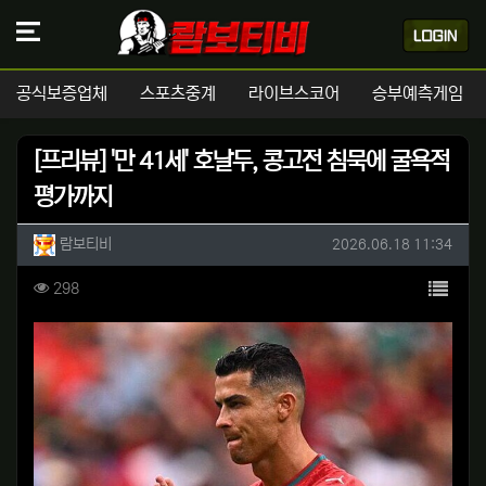
공식보증업체
스포츠중계
라이브스코어
승부예측게임
[프리뷰] '만 41세' 호날두, 콩고전 침묵에 굴욕적
평가까지
작성자 정보
작성
작성일
람보티비
2026.06.18 11:34
컨텐츠 정보
목록
조회
298
본문