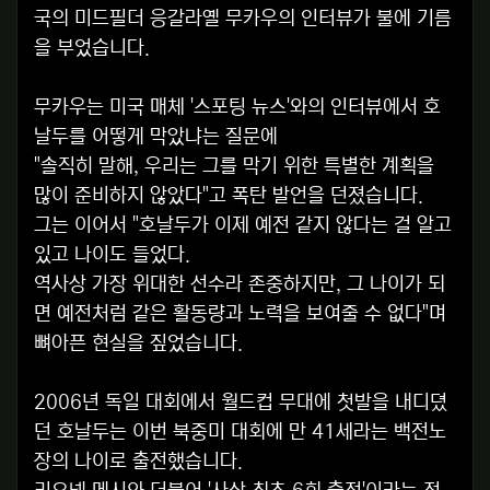
국의 미드필더 응갈라옐 무카우의 인터뷰가 불에 기름
을 부었습니다.
무카우는 미국 매체 '스포팅 뉴스'와의 인터뷰에서 호
날두를 어떻게 막았냐는 질문에
"솔직히 말해, 우리는 그를 막기 위한 특별한 계획을
많이 준비하지 않았다"고 폭탄 발언을 던졌습니다.
그는 이어서 "호날두가 이제 예전 같지 않다는 걸 알고
있고 나이도 들었다.
역사상 가장 위대한 선수라 존중하지만, 그 나이가 되
면 예전처럼 같은 활동량과 노력을 보여줄 수 없다"며
뼈아픈 현실을 짚었습니다.
2006년 독일 대회에서 월드컵 무대에 첫발을 내디뎠
던 호날두는 이번 북중미 대회에 만 41세라는 백전노
장의 나이로 출전했습니다.