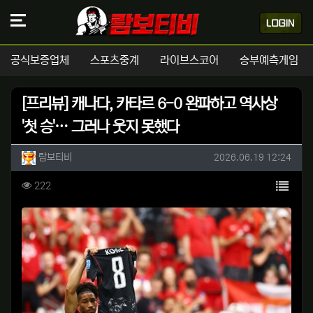
공식보증업체
스포츠중계
라이브스코어
승부예측게임
[프리뷰] 캐나다, 카타르 6-0 완파하고 역사상
'첫 승'… 그러나 웃지 못했다
작성자 정보
작성
작성일
람보티비
2026.06.19 12:24
컨텐츠 정보
목록
조회
222
본문