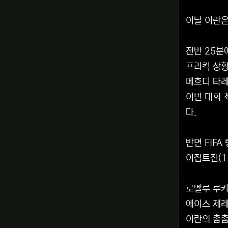
이날 이란은
전반 25분
프리킥 상황
메흐디 타레
이번 대회 
다.
반면 FIF
이집트전(1
로멜루 루카
에이스 제레
이란의 촘촘