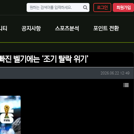
로그인
회원가입
니티
공지사항
스포츠분석
포인트 전환
빠진 벨기에는 ‘조기 탈락 위기’
작성일
2026.06.22 12:49
목