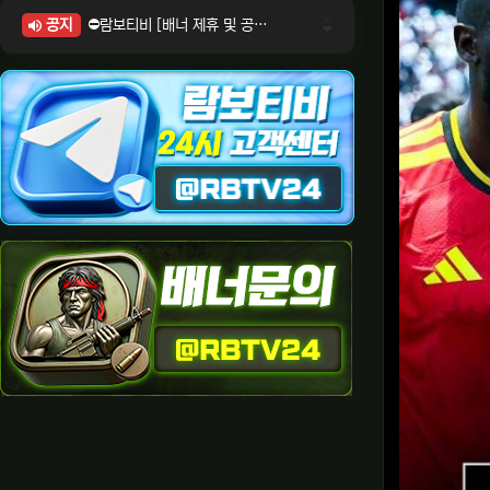
공지
⛔람보티비 [배너 제휴 및 공식 입점 문의 안내]
⛔람보티비 [포인트: 상품전환 및 제휴전환 안내]
⛔람보티비 [정회원 등급UP! 안내사항]
⛔람보티비 [채팅방 이용시 주의사항]
⛔람보티비 [공식보증업체 안내]