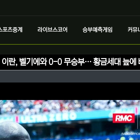
스포츠중계
라이브스코어
승부예측게임
커뮤
 이란, 벨기에와 0-0 무승부… 황금세대 늪에 
정보
성
정보