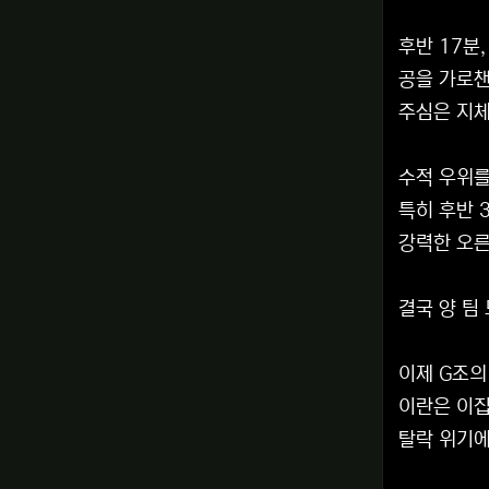
후반 17분
공을 가로챈
주심은 지체
수적 우위를
특히 후반 
강력한 오른
결국 양 팀
이제 G조의
이란은 이집
탈락 위기에