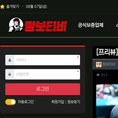
상단 네비
즐겨찾기
08월 07일(금)
메인 메뉴
로고
공식보증업체
[프리뷰]
필수
아이디
작성자 
작
람보티비
필수
비밀번호
컨텐츠 
조회
311
본문
로그인
자동로그인
회원가입
정보찾기