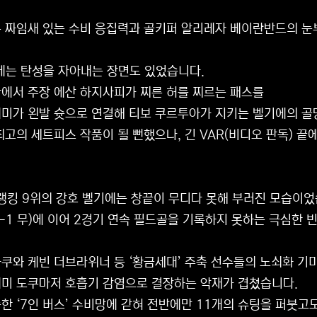
 짜임새 있는 수비 응집력과 골키퍼 알리레자 베이란반드의 눈
에는 탄성을 자아내는 장면도 있었습니다.
에서 주장 에산 하지사피가 찌른 허를 찌르는 패스를
미가 왼발 슛으로 연결해 티보 쿠르투아가 지키는 벨기에의 골
최고의 세트피스 작품이 될 뻔했으나, 긴 VAR(비디오 판독)
A 랭킹 9위의 강호 벨기에는 창끝이 무디다 못해 부러진 모습이었
-1 무)에 이어 2경기 연속 필드골을 기록하지 못하는 극심한 
쿠와 케빈 더브라위너 등 ‘황금세대’ 주축 선수들의 노쇠화 기미
미 도쿠마저 호흡기 감염으로 결장하는 악재가 겹쳤습니다.
한 ‘7인 버스’ 수비망에 갇혀 전반에만 11개의 슈팅을 퍼붓고