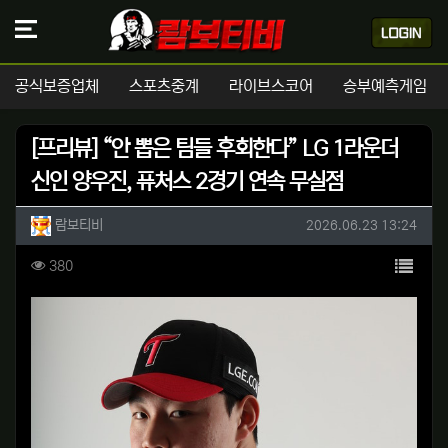
공식보증업체
스포츠중계
라이브스코어
승부예측게임
[프리뷰] “안 뽑은 팀들 후회한다” LG 1라운더
신인 양우진, 퓨처스 2경기 연속 무실점
작성자 정보
작성
작성일
람보티비
2026.06.23 13:24
컨텐츠 정보
목록
조회
380
본문