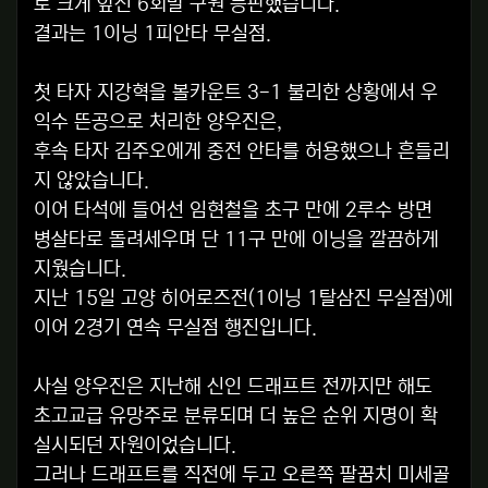
로 크게 앞선 6회말 구원 등판했습니다.
결과는 1이닝 1피안타 무실점.
첫 타자 지강혁을 볼카운트 3-1 불리한 상황에서 우
익수 뜬공으로 처리한 양우진은,
후속 타자 김주오에게 중전 안타를 허용했으나 흔들리
지 않았습니다.
이어 타석에 들어선 임현철을 초구 만에 2루수 방면
병살타로 돌려세우며 단 11구 만에 이닝을 깔끔하게
지웠습니다.
지난 15일 고양 히어로즈전(1이닝 1탈삼진 무실점)에
이어 2경기 연속 무실점 행진입니다.
사실 양우진은 지난해 신인 드래프트 전까지만 해도
초고교급 유망주로 분류되며 더 높은 순위 지명이 확
실시되던 자원이었습니다.
그러나 드래프트를 직전에 두고 오른쪽 팔꿈치 미세골