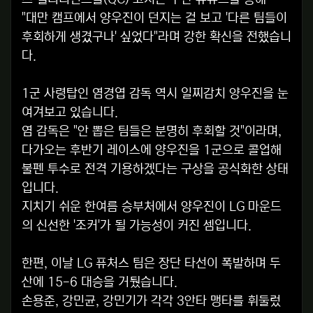
"대만 캠프에서 양우진이 던지는 걸 보고 '다른 팀들이
후회하게 생겼구나' 싶었다"라며 강한 확신을 전했습니
다.
1군 사령탑인 염경엽 감독 역시 일찌감치 양우진을 눈
여겨보고 있습니다.
염 감독은 "안 뽑은 팀들은 분명히 후회할 것"이라며,
다가오는 후반기 레이스에 양우진을 1군으로 콜업해
불펜 투수로 전격 기용하겠다는 구상을 공식화한 상태
입니다.
지치기 쉬운 한여름 승부처에서 양우진이 LG 마운드
의 신선한 '조커'가 될 가능성이 커진 셈입니다.
한편, 이날 LG 퓨처스 팀은 장단 타선이 폭발하며 두
산에 15-6 대승을 거뒀습니다.
손용준, 강민균, 강민기가 각각 3안타 맹타를 휘둘렀