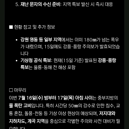
재난 문자의 수신 준비
: 지역 특보 발신 시 즉시 대응
■ 현황 참고 및 추가 정보
강원 영동 등 일부 지역
에서는 이미 180㎜가 넘는 폭우
가 내렸으며, 15일에도 강풍·풍랑 주의보가 발효되었습
니다
기상청 공식 특보
: 현재(15일 기준) 발표된
강풍·풍랑
특보
는 울릉·동해 전 해상 포함
□ 마무리
이번
7월 16일(수) 밤부터 17일(목) 아침 사이
는 중부지방의
물 폭탄 고비
입니다. 특히 시간당 50㎜의 강수로 인한 침수, 교
통 혼잡, 돌풍·천둥 등 기상 이상 현상이 예상되며,
저지대와
지하차도, 계곡 지역
을 중심으로 각별한 주의와 사전 대비가 필