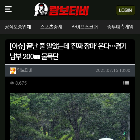
공식보증업체
스포츠중계
라이브스코어
승부예측게임
[이슈] 끝난 줄 알았는데 '진짜 장마' 온다…경기
남부 200㎜ 물폭탄
작성자 정보
작성
작성일
람보티비
2025.07.15 13:00
컨텐츠 정보
목록
조회
8,675
본문