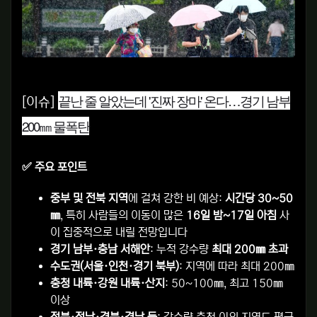
끝난 줄 알았는데 '진짜 장마' 온다…경기 남부
[이슈]
200㎜ 물폭탄
✅ 주요 포인트
중부 및 전북 지역
에 걸쳐 강한 비 예상:
시간당 30~50
㎜
, 특히 사람들의 이동이 많은
16일 밤~17일 아침
사
이 집중적으로 내릴 전망입니다
경기 남부·충남 서해안
: 누적 강수량
최대 200㎜ 초과
수도권(서울·인천·경기 북부)
: 지역에 따라 최대 200㎜
충청 내륙·강원 내륙·산지
: 50~100㎜, 최고 150㎜
이상