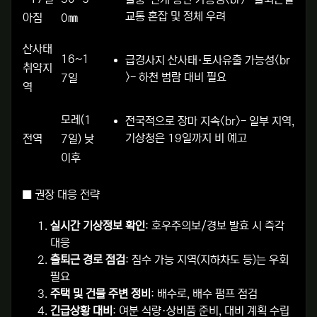
교통 혼잡 및 정체 우려
아침
0㎜
산사태
16~1
급경사지 산사태·토사유출 가능성<br
취약지
>- 하천 범람 대비 필요
7일
역
모레(1
전국적으로 장마 지속<br>- 일부 지역,
기상청은 19일까지 비 예고
전역
7일) 낮
이후
■ 권장 대응 전략
실시간 기상정보 확인
: 호우주의보/경보 발효 시 즉각
대응
출퇴근 경로 점검
: 침수 가능 지역(지하차도 등)는 우회
필요
주택 및 건물 주변 정비
: 배수로, 배수 펌프 점검
긴급상황 대비
: 여분 식량·상비품 준비, 대비 계획 수립