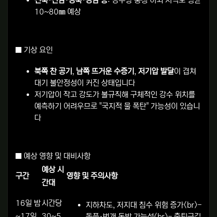
전북·전남·경북·경남 등
: 강수량 충청 이외 지역도 평균
10~80㎜ 예상
■ 기상 요인
북쪽 찬 공기
,
남쪽 뜨거운 수증기
,
저기압 발달
이 겹쳐
대기 불안정성이 커진 상태입니다
저기압이 작고 강도가 불규칙해 구체적인 강수 위치를
예측하기 어려우므로 "국지적 물 폭탄" 가능성이 있습니
다
■ 예상 영향 및 대비사항
예상 시
구간
영향 및 주의사항
간대
16일 밤
시간당
지하차도, 저지대 침수 위험 증가<br>-
~17일
30~5
돌풍·번개 동반 가능성<br>- 출퇴근길