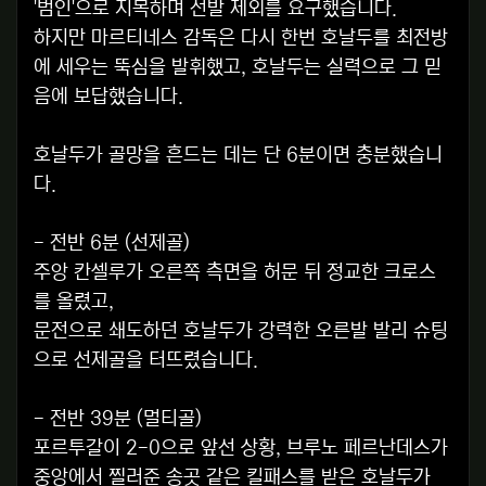
'범인'으로 지목하며 선발 제외를 요구했습니다.
하지만 마르티네스 감독은 다시 한번 호날두를 최전방
에 세우는 뚝심을 발휘했고, 호날두는 실력으로 그 믿
음에 보답했습니다.
호날두가 골망을 흔드는 데는 단 6분이면 충분했습니
다.
- 전반 6분 (선제골)
주앙 칸셀루가 오른쪽 측면을 허문 뒤 정교한 크로스
를 올렸고,
문전으로 쇄도하던 호날두가 강력한 오른발 발리 슈팅
으로 선제골을 터뜨렸습니다.
- 전반 39분 (멀티골)
포르투갈이 2-0으로 앞선 상황, 브루노 페르난데스가
중앙에서 찔러준 송곳 같은 킬패스를 받은 호날두가