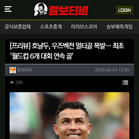
공식보증업체
스포츠중계
라이브스코어
승부예측게임
[프리뷰] 호날두, 우즈벡전 멀티골 폭발… 최초
‘월드컵 6개 대회 연속 골’
작성자 정보
작성
작성일
람보티비
2026.06.24 12:30
컨텐츠 정보
목록
조회
286
본문