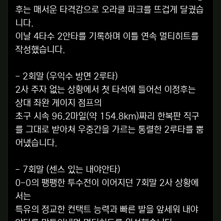
후는 매서운 타격감으로 오라클 파크를 뜨겁게 달궜습
니다.
이날 4타수 2안타를 기록하며 이틀 연속 멀티히트를
작성했습니다.
- 2회말 (우익수 방면 2루타)
2사 주자 없는 상황에서 첫 타석에 들어선 이정후는
상대 좌완 게이지 점프의
초구 시속 96.2마일(약 154.8km)짜리 한복판 직구
를 그대로 받아쳐 우중간을 가르는 통렬한 2루타를 뿜
어냈습니다.
- 7회말 (센스 있는 내야안타)
0-0의 팽팽한 투수전이 이어지던 7회말 2사 상황에
서는
특유의 정교한 컨택트 능력과 빠른 발을 앞세워 내야