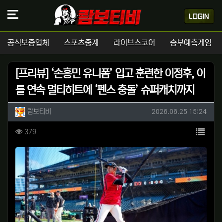
공식보증업체
스포츠중계
라이브스코어
승부예측게임
[프리뷰] ‘손흥민 유니폼’ 입고 훈련한 이정후, 이
틀 연속 멀티히트에 ‘펜스 충돌’ 슈퍼캐치까지
작성자 정보
작성
작성일
람보티비
2026.06.25 15:24
컨텐츠 정보
목록
조회
379
본문