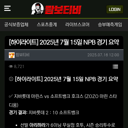
공식보증업체
스포츠중계
라이브스코어
승부예측게임
[하이라이트] 2025년 7월 15일 NPB 경기 요약
작성자 정보
작성
작성일
람보티비
2025.07.16 12:00
컨텐츠 정보
목록
조회
8,721
본문
⚾
[하이라이트] 2025년 7월 15일 NPB 경기 요약
✅ 지바롯데 마린스 vs 소프트뱅크 호크스 (ZOZO 마린 스타
디움)
경기 결과:
지바롯데 2 : 10 소프트뱅크
선발
아리하라
가 6이닝 무실점 호투, 시즌 승리투수로