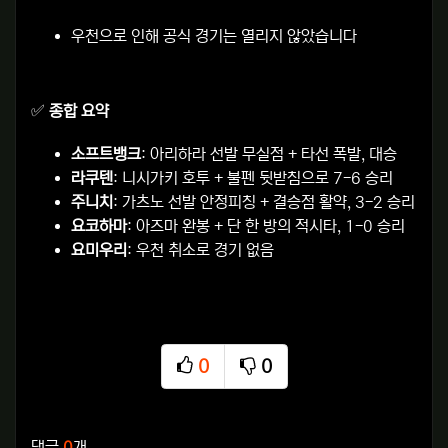
우천으로 인해 공식 경기는 열리지 않았습니다
✅
종합 요약
소프트뱅크
: 아리하라 선발 무실점 + 타선 폭발, 대승
라쿠텐
: 니시가키 호투 + 불펜 뒷받침으로 7-6 승리
주니치
: 가츠노 선발 안정피칭 + 결승점 활약, 3-2 승리
요코하마
: 아즈마 완봉 + 단 한 방의 적시타, 1-0 승리
요미우리
: 우천 취소로 경기 없음
0
0
추천
비추천
관련자료
댓글
0
개