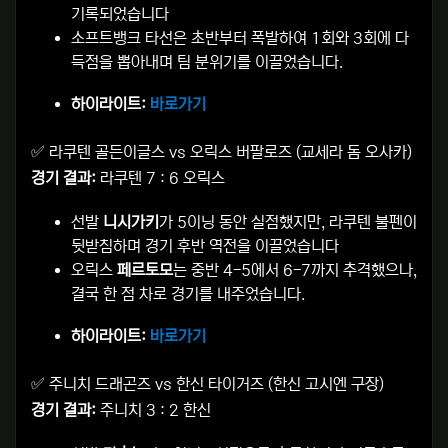
기록되었습니다
소프트뱅크 타선은 초반부터 폭발하여 1회와 3회에 다
득점을 뽑아내며 팀 분위기를 이끌었습니다.
하이라이트:
바로가기
✅ 라쿠텐 골든이글스 vs 오릭스 버팔로즈 (교세라 돔 오사카)
경기 결과:
라쿠텐 7 : 6 오릭스
선발
니시가키
가 5이닝 동안 실점했지만, 라쿠텐 불펜이
뒷받침하며 경기 후반 역전을 이끌었습니다
오릭스
페르토모
는 중반 4-5에서 6-7까지 추격했으나,
결국 한 점 차로 경기를 내주었습니다.
하이라이트:
바로가기
✅ 주니치 드래곤즈 vs 한신 타이거즈 (한신 고시엔 구장)
경기 결과:
주니치 3 : 2 한신