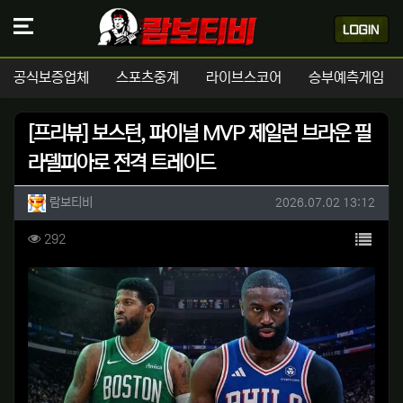
공식보증업체
스포츠중계
라이브스코어
승부예측게임
[프리뷰] 보스턴, 파이널 MVP 제일런 브라운 필
라델피아로 전격 트레이드
작성자 정보
작성
작성일
람보티비
2026.07.02 13:12
컨텐츠 정보
목록
조회
292
본문