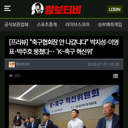
공식보증업체
스포츠중계
라이브스코어
승부예측게임
[프리뷰] “축구협회장 안 나갑니다” 박지성·이영
표·박주호 뭉쳤다… ‘K-축구 혁신위’
작성자 정보
작성
작성일
람보티비
2026.07.07 16:26
컨텐츠 정보
목록
조회
351
본문