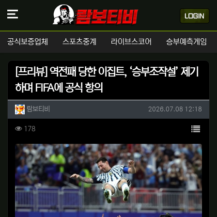
공식보증업체
스포츠중계
라이브스코어
승부예측게임
[프리뷰] 역전패 당한 이집트, ‘승부조작설’ 제기
하며 FIFA에 공식 항의
작성자 정보
작성
작성일
람보티비
2026.07.08 12:18
컨텐츠 정보
목록
조회
178
본문