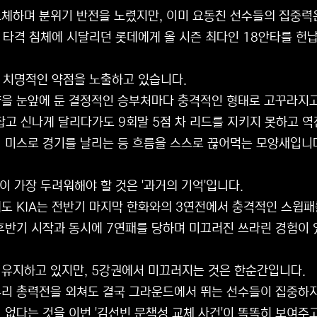
체하며 분위기 반전을 노렸지만, 이미 요동친 선수들의 집중력
는 타격 침체에 시달리던 롯데에게 올 시즌 최다인 18안타를 헌
는 치명적인 약점을 노출하고 있습니다.
을 눈앞에 둔 결정적인 승부처마다 충격적인 형태로 고꾸라지고
 잡고 신나게 달리다가도 9회말 5점 차 리드를 지키지 못하고 
 미스로 경기를 날리는 등 흐름을 스스로 끊어먹는 모양새입니
단이 가장 두려워해야 할 것은 '과거의 기억'입니다.
도 KIA는 전반기 마지막 한화와의 3연전에서 충격적인 스윕패
후반기 시작과 동시에 7연패를 당하며 미끄러진 쓰라린 경험이 
 유지하고 있지만, 5강권에서 미끄러지는 것은 한순간입니다.
리 총력전을 외쳐도 결국 그라운드에서 뛰는 선수들이 집중하
 없다는 것을 이번 '김선빈 문책성 교체 사건'이 똑똑히 보여주