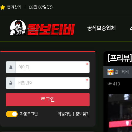
상단 네비
즐겨찾기
08월 07일(금)
메인 메뉴
로고
공식보증업체
[프리뷰
필수
아이디
작성자 
작
람보티비
필수
비밀번호
컨텐츠 
조회
410
본문
로그인
자동로그인
회원가입
정보찾기