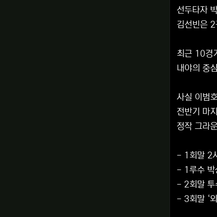
선두타자 박
김선빈은 2
최근 10경
내야의 중심
사실 이범호
전반기 마지
정작 그라운
- 1회말 
- 1루수 
- 2회말 
- 3회말 