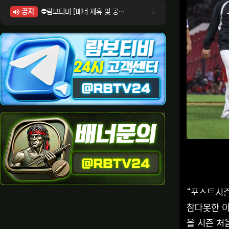
공지
⛔람보티비 [배너 제휴 및 공식 입점 문의 안내]
⛔람보티비 [포인트: 상품전환 및 제휴전환 안내]
⛔람보티비 [정회원 등급UP! 안내사항]
⛔람보티비 [채팅방 이용시 주의사항]
⛔람보티비 [공식보증업체 안내]
“포스트시즌
참다못한 이
올 시즌 처