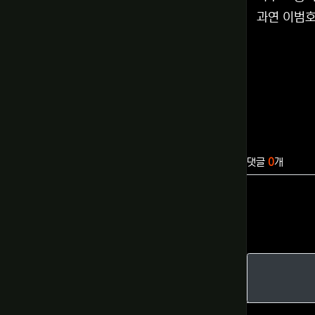
과연 이범호
관련자료
댓글
0
개