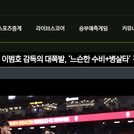
스포츠중계
라이브스코어
승부예측게임
커뮤
] 이범호 감독의 대폭발, ‘느슨한 수비+병살타’
정보
성
정보