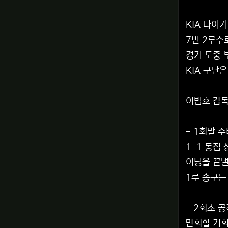
KIA 타이
7번 2루수
경기 도중 
KIA 구단
이범호 감독
- 1회말 
1-1 동점
이닝을 끝낼
1루 송구는
- 2회초 
만회할 기회