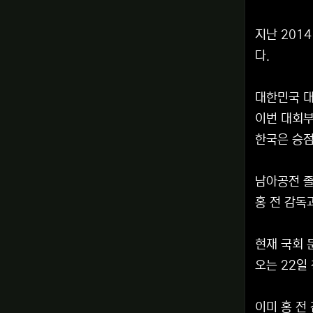
지난 201
다.
대한민국 대
이번 대회부
한국은 승점
남아공전 졸
홍 전 감독
현재 국회 
오는 22일
이미 홍 전