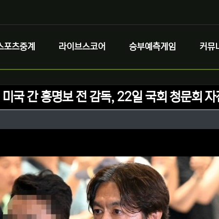
스포츠중계
라이브스코어
승부예측게임
커뮤
 미국 간 홍명보 전 감독, 22일 국회 청문회 
정보
성
정보