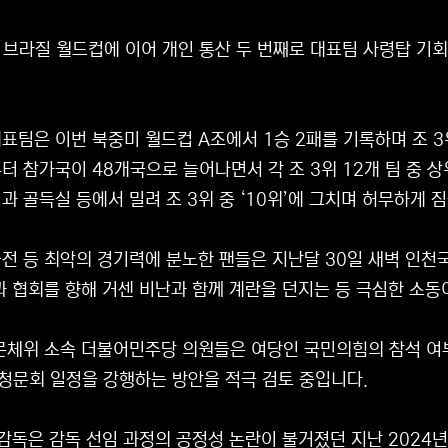
4 브라질 월드컵에 이어 개인 통산 두 번째로 대표팀 사령탑 기
표팀은 이번 북중미 월드컵 A조에서 1승 2패를 기록하며 조 
터 참가국이 48개국으로 늘어나면서 각 조 3위 12개 팀 중 상
과 골득실 등에서 밀려 조 3위 중 ‘10위’에 그치며 허무하게 
전 등 최악의 경기력에 분노한 팬들은 지난달 30일 새벽 인천
과 협회를 향해 거센 비난과 함께 계란을 던지는 등 극심한 소동
문체위 소속 더불어민주당 의원들은 여당인 국민의힘의 참석 여
 청문회 일정을 강행하는 방안을 적극 검토 중입니다.
 감독은 감독 선임 과정의 공정성 논란이 불거졌던 지난 2024년 