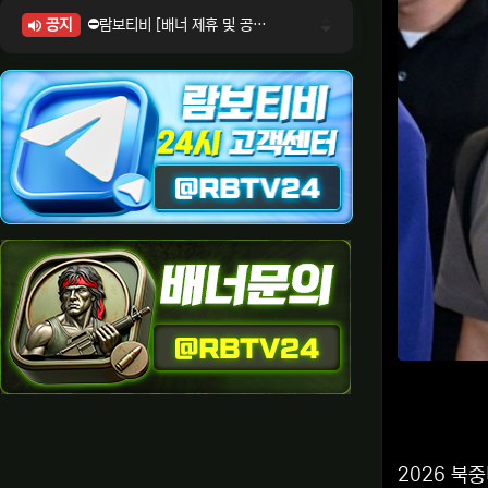
공지
⛔람보티비 [배너 제휴 및 공식 입점 문의 안내]
⛔람보티비 [포인트: 상품전환 및 제휴전환 안내]
⛔람보티비 [정회원 등급UP! 안내사항]
⛔람보티비 [채팅방 이용시 주의사항]
⛔람보티비 [공식보증업체 안내]
2026 북