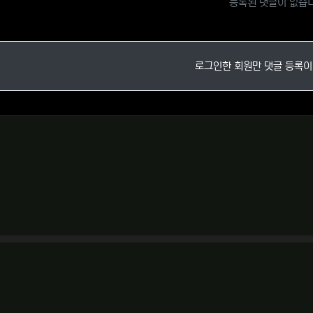
등록된 댓글이 없습
로그인한 회원만 댓글 등록이
right (C) 스포츠중계 람보티비 - 해외축구중계, 실시간 고화질중계, 무료중계, 실시간중계 All rights 