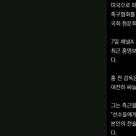
미국으로 떠
축구협회를 
국회 청문회
7일 채널A
최근 홍명보
다.
홍 전 감독
여전히 싸늘
그는 측근을
"선수들에게
본인의 전술
다.