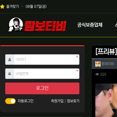
상단 네비
즐겨찾기
08월 07일(금)
메인 메뉴
로고
공식보증업체
[프리뷰]
필수
아이디
작성자 
작
람보티비
필수
비밀번호
컨텐츠 
조회
335
본문
로그인
자동로그인
회원가입
정보찾기