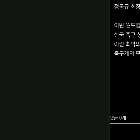
정몽규 회장
이번 월드컵
한국 축구 
이런 최악의
축구계의 모
관련자료
댓글
0
개