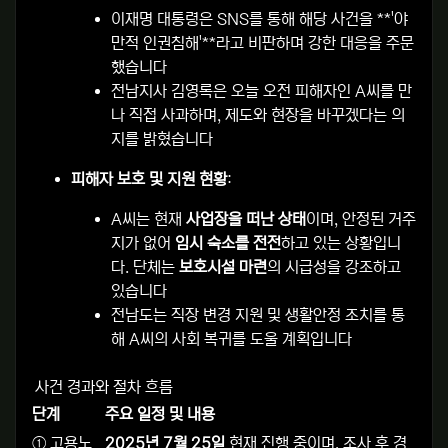
이재명 대통령은 SNS를 통해 해당 사건을 **'야
만적 인권침해'**라고 비판하며 강한 대응을 주문
했습니다
전남지사 김영록은 오늘 오전 피해자인 A씨를 만
나 직접 사과하며, 제도와 현장을 바꾸겠다는 의
지를 밝혔습니다
피해자 보호 및 지원 현황
:
A씨는 현재
사업장을 떠난 상태
이며, 안정된 거주
지가 없어
임시 숙소를 전전
하고 있는 상황입니
다. 단체는
보호시설 마련
의 시급성을 강조하고
있습니다
전남도는 직장 변경 지원 및 생활안정 조치를 통
해 A씨의 사회 복귀를 도울 계획입니다
사건 경과와 절차 흐름
단계
주요 일정 및 내용
① 고용노
2025년 7월 25일
현재 진행 중이며, 조사 후 경