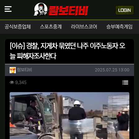
공식보증업체
스포츠중계
라이브스코어
승부예측게임
[이슈] 경찰, 지게차 묶였던 나주 이주노동자 오
늘 피해자조사한다
작성자 정보
작성
작성일
람보티비
2025.07.25 13:00
컨텐츠 정보
목록
조회
9,345
본문