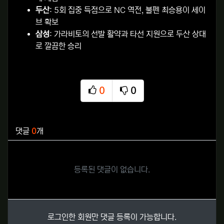
두산
: 5회 집중 득점으로 NC 역전, 불펜 최승용이 세이
브 확보
삼성
: 가라비토의 선발 활약과 타선 지원으로 두산 상대
로 깔끔한 승리
0
0
추천
비추천
관련자료
댓글
0
개
등록된 댓글이 없습니다.
로그인한 회원만 댓글 등록이 가능합니다.