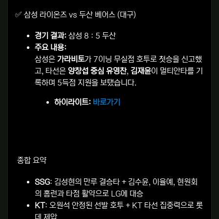
✅ 삼성 라이온즈 vs 두산 베어스 (대구)
경기 결과:
삼성 8 : 5 두산
주요 내용:
삼성은
가라비토
가 7이닝 무실점 호투로 첫승을 신고했
고, 타선은
양창섭 중심 유영찬
,
김재윤
이 멀티안타를 기
록하며 5득점 지원을 보탰습니다.
하이라이트:
바로가기
종합 요약
SSG
: 김성현의 만루 결승타 + 김수윤, 이율예, 현원회
의 홈런과 타점 활약으로 LG에 대승
KT
: 오원석 안정된 선발 호투 + KT 타선 집중력으로 롯
데 제압