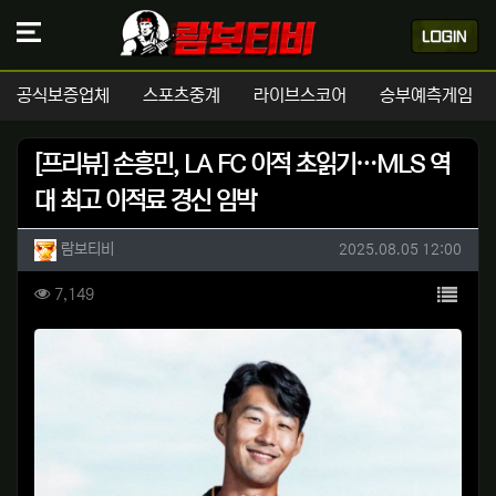
공식보증업체
스포츠중계
라이브스코어
승부예측게임
[프리뷰] 손흥민, LA FC 이적 초읽기…MLS 역
대 최고 이적료 경신 임박
작성자 정보
작성
작성일
람보티비
2025.08.05 12:00
컨텐츠 정보
목록
조회
7,149
본문