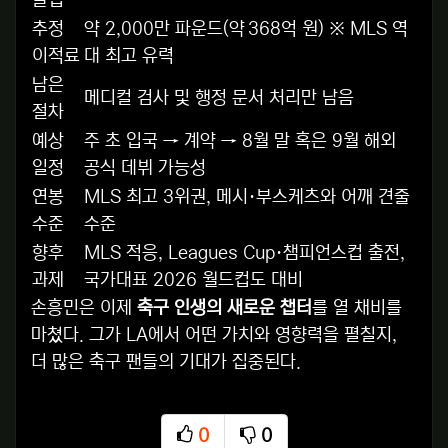
클럽
추정
약 2,000만 파운드(약 368억 원) ※ MLS 역
이적료
대 최고 유력
남은
메디컬 검사 및 행정 문서 처리만 남음
절차
예상
주 초 입국 → 계약 → 8월 말 혹은 9월 해외
일정
공식 데뷔 가능성
연봉
MLS 최고 3위권, 메시·부스케츠와 어깨 견줄
수준
수준
향후
MLS 적응, Leagues Cup·챔피언스컵 출전,
과제
국가대표 2026 월드컵도 대비
손흥민은 이제
축구 인생의 새로운 챕터
를 열 채비를
마쳤다. 그가 LA에서 어떤 가치와 영향력을 펼칠지,
더 많은 축구 팬들의 기대가 집중된다.
0
0