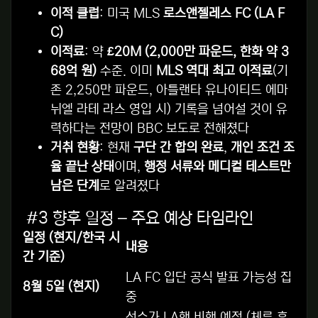
이적 클럽
: 미국 MLS
로스앤젤레스 FC (LA F
C)
이적료
: 약
£20M (2,000만 파운드, 한화 약 3
68억 원)
수준. 이미
MLS 역대 최고 이적료
(기
존 2,250만 파운드, 아틀랜타 유나이티드 에마
뉘엘 라테 라스 영입 시) 기록을 넘어설 것이 유
력하다는 전망이 BBC 보도로 전해졌다
거취 현황
: 현재
구단 간 합의 완료
,
개인 조건 조
율 끝난 상태
이며,
행정 서류와 메디컬 테스트만
남은 단계
로 알려졌다
#3 향후 일정 – 주요 예상 타임라인
일정 (현지/한국 시
내용
간 기준)
LA FC 입단 공식 발표 가능성 집
8월 5일 (현지)
중
선수가 LA행 비행 예정 (체류 후