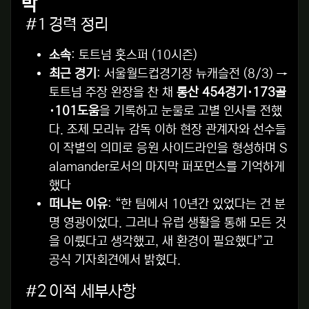
박
#1 경력 정리
소속
: 토트넘 홋스퍼 (10시즌)
최근 경기
: 서울월드컵경기장 뉴캐슬전 (8/3) →
토트넘 주장 완장을 찬 채
통산 454경기·173골
·101도움
을 기록하고 눈물로 고별 인사를 전했
다. 조제 모리뉴 감독 이하 현장 관계자와 선수들
이 작별의 의미로 응원 사이드라인을 형성하며 S
alamander로서의 마지막 퍼포먼스를 기억하게
했다
떠나는 이유
: “한 팀에서 10년간 있었다는 건 분
명 영광이었다. 그러나 유럽 생활을 통해 모든 것
을 이뤘다고 생각했고, 새 환경이 필요했다”고
공식 기자회견에서 밝혔다
.
#2 이적 세부사항