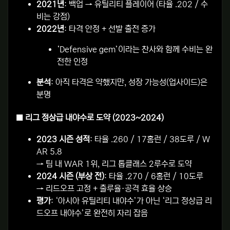
2021년
: 백업 → 유틸리티 플레이어 (타율 .202 / 수
비는 강점)
2022년
: 타격 안정 + 선발 출전 증가
‘Defensive gem’이라는 찬사와 함께 수비는 완
전한 인정
분석
: 아직 타격은 약했지만, 성장 가능성(업사이드)은
분명
■
리그 정상급 내야수로 도약 (2023~2024)
2023 시즌 성적
: 타율 .260 / 17홈런 / 38도루 / W
AR 5.8
→ 팀 내 WAR 1위, 리그 톱클래스 2루수로 도약
2024 시즌 (부상 전)
: 타율 .270 / 6홈런 / 10도루
→ 리드오프 고정 + 출루율·공격 효율 상승
평가
: ‘아시아 유틸리티 내야수’가 아닌 ‘리그 정상급 리
드오프 내야수’로 완전히 자리 잡음