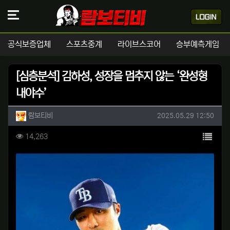
공식보증업체
스포츠중계
라이브스코어
승부예측게임
[심층분석] 김하성, 성장을 멈추지 않는 ‘완성형
내야수’
작성자 정보
작성
작성일
람보티비
2025.05.29 12:50
컨텐츠 정보
목록
조회
14,263
본문