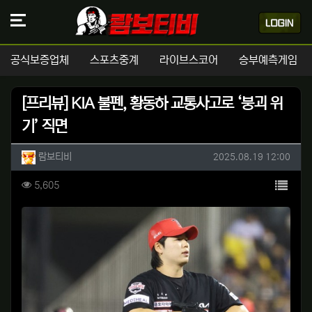
공식보증업체
스포츠중계
라이브스코어
승부예측게임
[프리뷰] KIA 불펜, 황동하 교통사고로 ‘붕괴 위
기’ 직면
작성자 정보
작성
작성일
람보티비
2025.08.19 12:00
컨텐츠 정보
목록
조회
5,605
본문