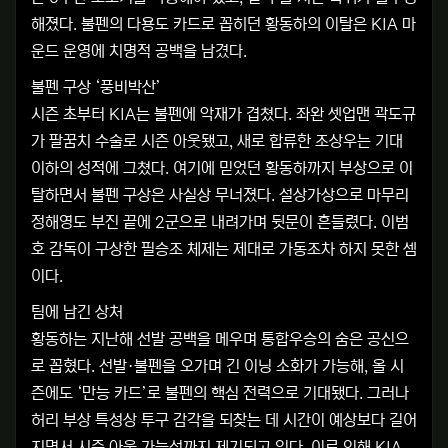
해졌다. 불펜의 다용도 카드로 꼽히던 황동하의 이탈은 KIA 마
운드 운영에 치명적 공백을 남겼다.
불펜 구상 ‘풍비박산’
시즌 초부터 KIA는 불펜에 악재가 겹쳤다. 좌완 셋업맨 곽도규
가 팔꿈치 수술로 시즌 아웃됐고, 새로 합류한 조상우는 기대
이하의 성적에 그쳤다. 여기에 믿었던 황동하까지 부상으로 이
탈하면서 불펜 구상은 사실상 무너졌다. 설상가상으로 마무리
정해영도 부진 끝에 2군으로 내려가며 뒷문이 흔들렸다. 이범
호 감독이 구상한 필승조 체제는 제대로 가동조차 하지 못한 셈
이다.
팀에 남긴 상처
황동하는 지난해 선발 공백을 메우며 통합우승의 숨은 공신으
로 꼽혔다. 선발·불펜을 오가며 긴 이닝 소화가 가능해, 올 시
즌에도 ‘만능 카드’로 불펜의 핵심 전력으로 기대됐다. 그러나
허리 부상 특성상 투구 감각을 되찾는 데 시간이 예상보다 길어
지면서 시즌 아웃 가능성까지 제기되고 있다. 이로 인해 KIA