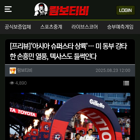
공식보증업체
스포츠중계
라이브스코어
승부예측게임
[프리뷰]‘아시아 슈퍼스타 상륙’… 미 동부 강타
한 손흥민 열풍, 텍사스도 들썩인다
작성자 정보
작성
작성일
람보티비
2025.08.23 12:00
컨텐츠 정보
목록
조회
4,890
본문