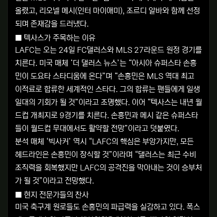
올렸고, 리오넬 메시(인터 마이애미), 조르디 알바와 함께 선정
되며 존재감을 드러냈다.
■ 텍사스가 주목하는 이유
LAFC는 오는 24일 FC댈러스와 MLS 27라운드 원정 경기를
치른다. 미국 매체 ‘더 댈러스 뉴스’는 “아시아 슈퍼스타 손흥
민이 도요타 스타디움에 온다”며 “손흥민은 MLS 역대 최고
이적료로 합류한 세계적인 스타다. 그의 합류는 팬들에게 일생
일대의 기회가 될 것”이라고 조명했다. 이어 “텍사스는 내년 월
드컵 개최지로 9경기를 치른다. 손흥민과 메시 같은 슈퍼스타
들이 월드컵 무대에서도 활약할 전망”이라고 덧붙였다.
분석 매체 ‘빅사커’ 역시 “LAFC의 핵심은 부앙가지만, 모든
헤드라인은 손흥민이 장식할 것”이라며 “댈러스는 최근 수비
조직력을 회복했지만 LAFC의 공격진을 막아내는 것이 승부처
가 될 것”이라고 전망했다.
■ 현지 전문가들의 찬사
미국 축구계 원로들도 손흥민의 파급력을 실감하고 있다. 폭스