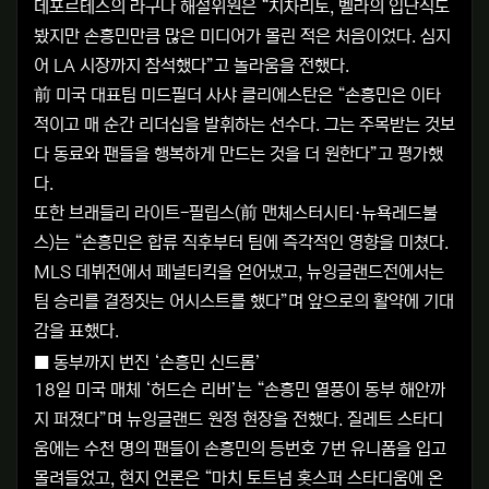
데포르테스의 라구나 해설위원은 “치차리토, 벨라의 입단식도
봤지만 손흥민만큼 많은 미디어가 몰린 적은 처음이었다. 심지
어 LA 시장까지 참석했다”고 놀라움을 전했다.
前 미국 대표팀 미드필더 사샤 클리에스탄은 “손흥민은 이타
적이고 매 순간 리더십을 발휘하는 선수다. 그는 주목받는 것보
다 동료와 팬들을 행복하게 만드는 것을 더 원한다”고 평가했
다.
또한 브래들리 라이트-필립스(前 맨체스터시티·뉴욕레드불
스)는 “손흥민은 합류 직후부터 팀에 즉각적인 영향을 미쳤다.
MLS 데뷔전에서 페널티킥을 얻어냈고, 뉴잉글랜드전에서는
팀 승리를 결정짓는 어시스트를 했다”며 앞으로의 활약에 기대
감을 표했다.
■ 동부까지 번진 ‘손흥민 신드롬’
18일 미국 매체 ‘허드슨 리버’는 “손흥민 열풍이 동부 해안까
지 퍼졌다”며 뉴잉글랜드 원정 현장을 전했다. 질레트 스타디
움에는 수천 명의 팬들이 손흥민의 등번호 7번 유니폼을 입고
몰려들었고, 현지 언론은 “마치 토트넘 홋스퍼 스타디움에 온