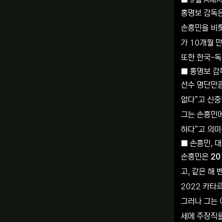
홍명보 감독은
손흥민을 비롯
가 10개월 
또한 한국-독
■ 홍명보 감독
선수 명단만큼
없다”고 신중
그는 손흥민에
하다”고 의미
■ 손흥민, 
손흥민은
20
고, 같은 해
2022 카타
그러나 그는 
세에 주장직을