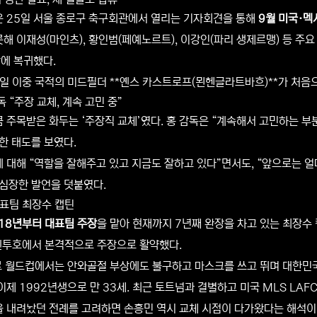
 25일 서울 종로구 축구회관에서 열리는 기자회견을 통해
9월 미국·멕
해 이재성(마인츠), 황인범(페예노르트), 이강인(파리 생제르맹) 등 주
만에 복귀했다.
일 이중 국적의 미드필더 **옌스 카스트로프(묀헨글라트바흐)**가 처음
 “주장 교체, 계속 고민 중”
 주목받은 화두는 ‘주장직 교체’였다. 홍 감독은 “계속해서 고민하는 부분”
한 태도를 보였다.
 대해 “역할을 잘해주고 있고 지금도 잘하고 있다”면서도, “앞으로는 얼
심장한 발언을 덧붙였다.
대표팀 최장수 캡틴
18년부터 대표팀 주장
을 맡아 현재까지 7년째 완장을 차고 있는 최장수
 벤투호에서 본격적으로 주장으로 활약했다.
르 월드컵에서는 안와골절 부상에도 불구하고 마스크를 쓰고 뛰며 대한민국의
이제 1992년생으로 만 33세. 최근 토트넘과 결별하고 미국 MLS LAF
 내려놨던 전례를 고려하면 손흥민 역시 교체 시점이 다가왔다는 해석이