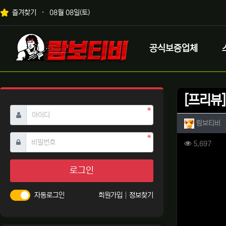
상단 네비
즐겨찾기
08월 08일(토)
메인 메뉴
로고
공식보증업체
[프리뷰]
필수
아이디
작성자 
작
람보티비
필수
비밀번호
컨텐츠 
조회
5,697
본문
로그인
자동로그인
회원가입
정보찾기