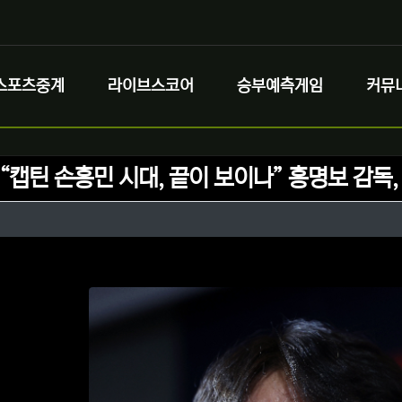
스포츠중계
라이브스코어
승부예측게임
커뮤
“캡틴 손흥민 시대, 끝이 보이나” 홍명보 감독,
정보
성
정보