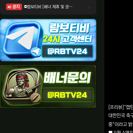
공지
⛔람보티비 [배너 제휴 및 공식 입점 문의 안내]
⛔람보티비 [포인트: 상품전환 및 제휴전환 안내]
⛔람보티비 [정회원 등급UP! 안내사항]
⛔람보티비 [채팅방 이용시 주의사항]
⛔람보티비 [공식보증업체 안내]
[프리뷰]“캡
대한민국 축구
중”이라고 밝
■ 9월 A매치