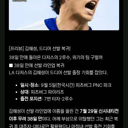
[프리뷰] 김혜성, 드디어 선발 복귀!
38일 만에 돌아온 다저스의 2루수, 위기의 팀 구할까
■ 38일 만에 선발 라인업 복귀
LA 다저스의 김혜성이 드디어 선발 출장 기회를 잡았다.
일시·장소
: 9월 5일(한국시간) 피츠버그 PNC 파크
상대
: 피츠버그 파이리츠
출전 포지션
: 7번 타자·2루수
김혜성이 선발 라인업에 이름을 올린 건
7월 29일 신시내티전
이후 무려 38일 만
이다. 어깨 부상으로 이탈했던 그는 최근 복
귀 후 대주자·대타로만 활용됐으나 마침내 선발 출전 기회를