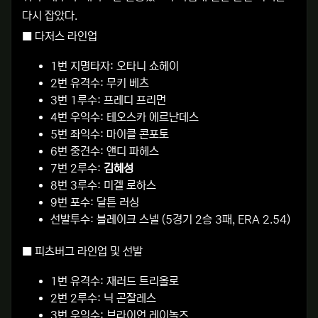
다시 잡았다.
■ 다저스 라인업
1번 지명타자: 오타니 쇼헤이
2번 유격수: 무키 베츠
3번 1루수: 프레디 프리먼
4번 우익수: 테오스카 에르난데스
5번 좌익수: 마이클 콘포토
6번 중견수: 앤디 파헤스
7번 2루수:
김혜성
8번 3루수: 미겔 로하스
9번 포수: 달튼 러싱
선발투수: 블레이크 스넬 (5경기 2승 3패, ERA 2.54)
■ 피츠버그 라인업 및 선발
1번 유격수: 재러드 트리올로
2번 2루수: 닉 곤잘레스
3번 우익수: 브라이언 레이놀즈