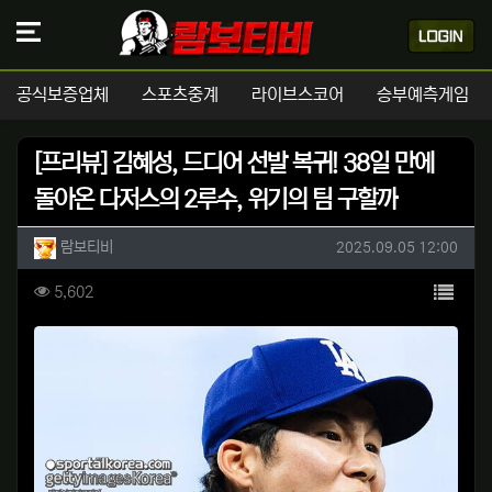
공식보증업체
스포츠중계
라이브스코어
승부예측게임
[프리뷰] 김혜성, 드디어 선발 복귀! 38일 만에
돌아온 다저스의 2루수, 위기의 팀 구할까
작성자 정보
작성
작성일
람보티비
2025.09.05 12:00
컨텐츠 정보
목록
조회
5,602
본문