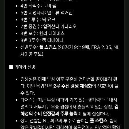
4번 좌익수: 토미 팸
5번 지명타자: 앤드류 맥커친
6번 1루수: 닉 요크
7번 중견수: 알렉산더 카나리오
8번 포수: 헨리 데이비스
9번 3루수: 캠 더베이니
선발투수:
폴 스킨스
(28경기 9승 9패, ERA 2.05, NL
사이영 후보)
■ 의미와 전망
김혜성은 어깨 부상 이후 꾸준히 컨디션을 끌어올려 왔
다. 이번 복귀전은
2루 주전 경쟁 재점화
의 신호탄이 될
수 있다.
다저스는 최근 부상 여파와 기복 있는 경기력으로 내셔
널리그 서부지구 우승 경쟁에서 흔들리고 있는 상황.
김
혜성의 수비 안정감과 주루 능력
이 팀에 절실하다.
상대 선발은 NL 최고의 투수로 꼽히는
폴 스킨스
. 쉽지
않은 맞대결이지만, 김혜성이 복귀전에서 인상적인 활약