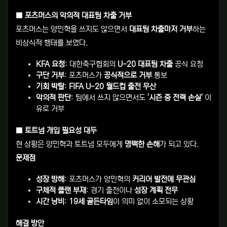
■ 포츠머스의 악의적 대표팀 차출 거부
포츠머스는 양민혁을 쓰지도 않으면서
대표팀 차출마저 거부
하는
비상식적 행태를 보였다.
KFA 요청
: 대한축구협회의
U-20 대표팀 차출
공식 요청
구단 거부
: 포츠머스가
공식적으로 거부
통보
기회 박탈
:
FIFA U-20 월드컵 출전 무산
악의적 판단
: 팀에서 쓰지 않으면서도
'시즌 중 전력 손실'
이
유로 거부
■ 토트넘 개입 필요성 대두
현 상황은 양민혁과 토트넘 모두에게
명백한 손해
가 되고 있다.
문제점
성장 방해
: 포츠머스가 양민혁의
커리어 발전에 무관심
구체적 플랜 부재
: 경기 출전이나
성장 계획 전무
시간 낭비
:
19세 골든타임
이 의미 없이 소모되는 상황
해결 방안