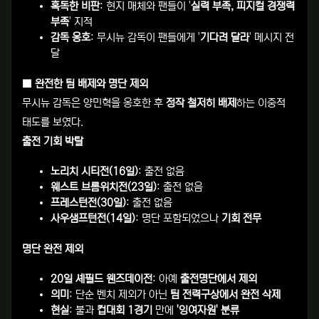
혹독한 비판
: 현지 매체와 팬들이 '
실력 부족, 피지컬 경쟁력
부족
' 지적
감독 옹호
: 무시뉴 감독이 팬들에게 '
기다려 달라
' 메시지 전
달
■ 완전한 팀 배제와 명단 제외
무시뉴 감독은 양민혁을 옹호한 후
정작 철저히 배제
하는 이중적
태도를 보였다.
출전 기회 박탈
노리치 시티전(16일)
: 출전 없음
웨스트 브롬위치전(23일)
: 출전 없음
프레스턴전(30일)
: 출전 없음
사우샘프턴전(14일)
: 명단 포함되었으나
기회 전무
명단 완전 제외
20일 셰필드 웬즈데이전
: 아예
출전명단에서 제외
의미
: 단순 벤치 제외가 아닌
팀 전력구상에서 완전 삭제
현실
: 불과
컵대회 1경기
만에
'잉여자원' 분류