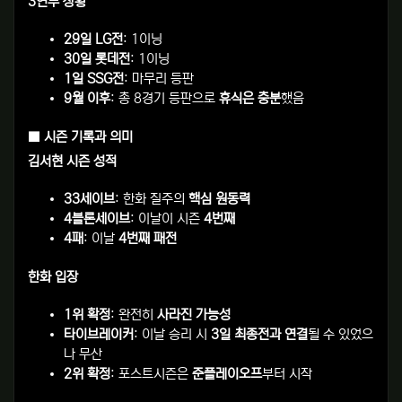
3연투 상황
29일 LG전
: 1이닝
30일 롯데전
: 1이닝
1일 SSG전
: 마무리 등판
9월 이후
: 총 8경기 등판으로
휴식은 충분
했음
■ 시즌 기록과 의미
김서현 시즌 성적
33세이브
: 한화 질주의
핵심 원동력
4블론세이브
: 이날이 시즌
4번째
4패
: 이날
4번째 패전
한화 입장
1위 확정
: 완전히
사라진 가능성
타이브레이커
: 이날 승리 시
3일 최종전과 연결
될 수 있었으
나 무산
2위 확정
: 포스트시즌은
준플레이오프
부터 시작