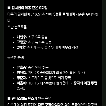
■ 김서현의 악몽 같은 9회말
마무리 김서현
이 단 6.51초 만에
3점을 토해내며
시즌을 무너뜨렸
다.
초반 순조로움
채현우
: 초구 2루 땅볼
고명준
: 초구 유격수 땅볼
2아웃
: 손쉽게 두 아웃 잡아내며
마무리 직전
급격한 붕괴
류효승
: 중전 안타 허용
현원회
: 2B-2S 슬라이더가
좌월 2점 홈런
(5-4)
정준재
: 스트레이트
볼넷
으로 위기 증폭
이율예
: 1B-1S 패스트볼이 한가운데 →
충격의 역전 투런
(5-6)
■ 랜더스필드 펜스가 만든 운명
이율예의 역전 홈런은
다른 구장이었다면 외야 뜬공
이었을 타구였