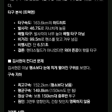
다.
타구 분석 (트랙맨)
타구속도
: 163.6km의
하드히트
발사각
:
46.7도
로 지나치게 높음
배럴 타구
: 발사각이 너무 높아
배럴 타구 아님
비거리
:
99.5m
로 펜스를 맞고 겨우 넘김
비행시간
: 단
6.51초
결론
: 랜더스필드가 아니었다면
외야 뜬공
이 됐을 타구
■ 김서현의 컨디션 문제
김서현은 이날
평소보다 눈에 띄게 떨어진 구위
를 보였다.
구속 저하
최고구속
: 152.2km (
평소보다 낮음
)
평균구속
:
149.8km
(150km도 안 됨)
정상 구속
: 보통
150km대 중후반
투구
원인
: 3연투 영향인지, 긴장 탓인지
명확하지 않음