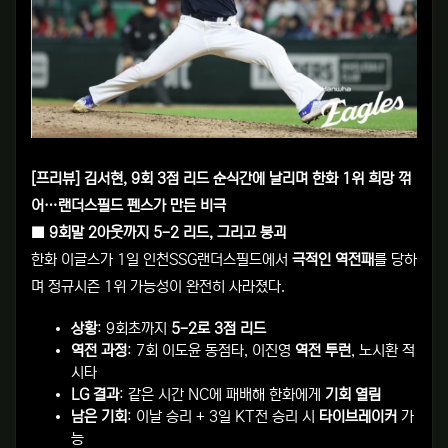
[프리뷰] 김서현, 9회 3점 리드 순식간에 날리며 한화 1위 희망 꺾
어…랜더스필드 펜스가 만든 비극
■ 9회말 2아웃까지 5-2 리드, 그리고 붕괴
한화 이글스가 1일 인천SSG랜더스필드에서
극적인 역전패
를 당하
며 정규시즌 1위 가능성이 완전히 사라졌다.
상황
: 9회초까지
5-2로 3점 리드
역전 과정
: 7회 이도윤 동점타, 이진영
역전 투런
, 노시환 적
시타
LG 결과
: 같은 시간 NC에 패배해 한화에게
기회 열림
남은 기회
: 이날 승리 + 3일 KT전 승리 시
타이브레이커
가
능