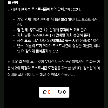
■ 전망
김서현과 한화는
포스트시즌에서의 만회
만이 남았다.
개인 과제
: 이날 실패를
최대한 빨리 털어내고
포스트시즌
준비
팀 전체
: 정규시즌 1위 실패의
충격에서 회복
필요
기회 남음
: 포스트시즌에서
만회할 기회 분명히 존재
긍정 요소
: 시즌 내내
33세이브로 뒷문 지킨
신뢰성은 여전
변수
: 이날의 트라우마가 포스트시즌에 영향을 미칠지, 아니
면
더 강하게 돌아올지
가 관건
단 6.51초 만에 모든 것이 무너진 비극적 순간이었지만, 한화는 여
전히
2위 확정과 포스트시즌 도전권
을 확보한 상태다. 김서현이 이
실패를 교훈 삼아 더 강해질 수 있을지 주목된다.
0
0
추천
비추천
관련자료