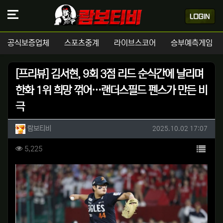
공식보증업체
스포츠중계
라이브스코어
승부예측게임
[프리뷰] 김서현, 9회 3점 리드 순식간에 날리며
한화 1위 희망 꺾어…랜더스필드 펜스가 만든 비
극
작성자 정보
작성
작성일
람보티비
2025.10.02 17:07
컨텐츠 정보
목록
조회
5,225
본문