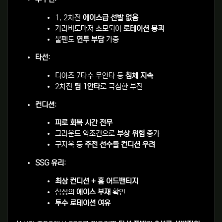
1, 2차전
에이스급 선발 없음
가라비토마저 소모되어
로테이션 붕괴
불펜도
연투 부담
가중
타선
:
디아즈 7타수 무안타 등
침체 지속
2차전
팀 1안타
로 극심한 부진
컨디션
:
피로 회복 시간 전무
그라운드 악조건으로
부상 위험
증가
구자욱 등
주전 선수들 컨디션 우려
SSG 유리
:
최상 컨디션 + 홈 어드밴티지
삼성의
에이스 부재
확인
투수 로테이션 여유