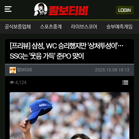
공식보증업체
스포츠중계
라이브스코어
승부예측게임
[프리뷰] 삼성, WC 승리했지만 '상처투성이'…
SSG는 '웃음 가득' 준PO 맞이
작성자 정보
작성
작성일
람보티비
2025.10.08 16:13
컨텐츠 정보
목록
조회
4,124
본문