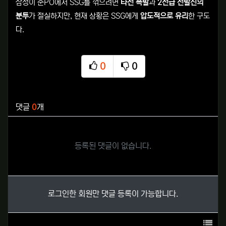
삼성이 준PO에서 SSG를 꺾으려면
타선 폭발
과
2선급 선발진의
분투
가 절실하지만, 현재 상황은 SSG에게
압도적으로 유리
한 구도
다.
0
0
추천
비추천
관련자료
댓글
0
개
등록된 댓글이 없습니다.
로그인한 회원만 댓글 등록이 가능합니다.
목록