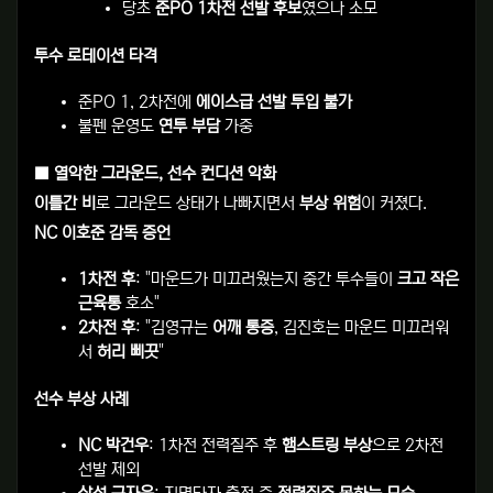
당초
준PO 1차전 선발 후보
였으나 소모
투수 로테이션 타격
준PO 1, 2차전에
에이스급 선발 투입 불가
불펜 운영도
연투 부담
가중
■ 열악한 그라운드, 선수 컨디션 악화
이틀간 비
로 그라운드 상태가 나빠지면서
부상 위험
이 커졌다.
NC 이호준 감독 증언
1차전 후
: "마운드가 미끄러웠는지 중간 투수들이
크고 작은
근육통
호소"
2차전 후
: "김영규는
어깨 통증
, 김진호는 마운드 미끄러워
서
허리 삐끗
"
선수 부상 사례
NC 박건우
: 1차전 전력질주 후
햄스트링 부상
으로 2차전
선발 제외