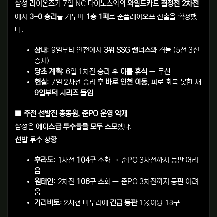
삼성 라이온즈가 7일 NC 다이노스와의
와일드카드 결정전 2차전
에서
3-0 승리
를 거두며
1승 1패
로 준플레이오프 진출을 확정했
다.
상대
: 9일부터 인천에서
3위 SSG 랜더스
와 격돌 (5전 3선
승제)
당초 계획
: 6일 1차전 승리 후
이틀 휴식
→ 무산
현실
: 7일 2차전 승리 후
바로 인천 이동
, 피로 회복 못한 채
9일부터 시리즈 돌입
■ 주전 선발진 총동원, 준PO 운영 악재
삼성은
에이스급 투수들을 모두 소모
했다.
선발 투수 상황
후라도
: 1차전
104구
소화 → 준PO 3차전까지 등판 어려
움
원태인
: 2차전
106구
소화 → 준PO 3차전까지 등판 어려
움
가라비토
: 2차전 마무리에
긴급 등판
1⅓이닝 18구