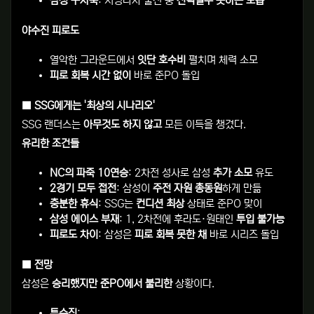
삼성 구자욱
: 지명타자 출전 중
전력질주 못하는 모습
야수진 피로도
열악한 그라운드에서
잇단 호수비
펼치며 체력 소모
피로 회복 시간 없이
바로 준PO 돌입
■ SSG에게는 '최상의 시나리오'
SSG 랜더스는
아무것도 하지 않고
모든 이득을 챙겼다.
유리한 조건들
NC의 파죽 10연승
: 2차전 성사로 삼성
추가 소모
유도
2경기 모두 접전
: 삼성이
주전 자원 총동원
하게 만듦
충분한 휴식
: SSG는
컨디션 최상
상태로 준PO 맞이
삼성 에이스 부재
: 1, 2차전에 후라도·원태인
투입 불가능
피로도 차이
: 삼성은
피로 회복 못한 채
바로 시리즈 돌입
■ 전망
삼성은
승리했지만 준PO에서 불리한
상황이다.
투수진
: