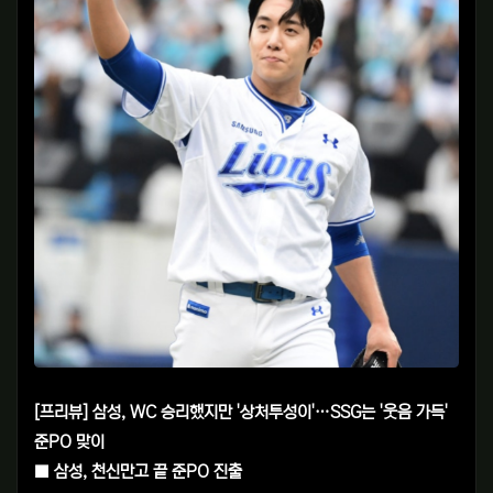
[프리뷰] 삼성, WC 승리했지만 '상처투성이'…SSG는 '웃음 가득'
준PO 맞이
■ 삼성, 천신만고 끝 준PO 진출