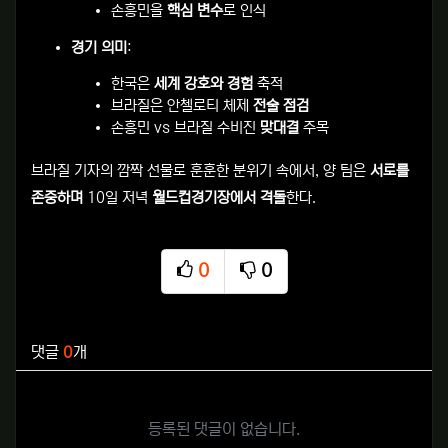
손흥민을
핵심 변수
로 인식
경기 의미
:
한국은
세계 강호와 경험
축적
브라질은 안첼로티 체제
전술 점검
손흥민 vs 브라질 수비진
맞대결
주목
브라질 기자의 깜짝 선물로 훈훈한 분위기 속에서, 양 팀은
서로를
존중하며
10일 저녁
월드컵경기장에서 격돌
한다.
0
0
추천
비추천
관련자료
댓글
0
개
등록된 댓글이 없습니다.