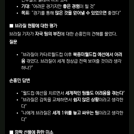
선수들도 설레여 하고 있다"
기대
: "어려운 경기지만
좋은 경험
이 될 것"
목표
: "경기를 통해
많은 것을 얻어낼 수 있었으면
좋겠다"
■ 브라질 현황에 대한 평가
브라질 기자가
자국 팀의 부진
에 대한 손흥민의 견해를 물었다.
질문
"브라질이 카타르월드컵 이후
북중미월드컵 예선에서 어려
움
겪었다. 브라질이 세계 정상급 전력 보여줄 것이라 생각
하나?"
손흥민 답변
"월드컵 예선을 치르면서
세계적인 팀들도 어려움을 겪는다
"
"브라질은 감독을 교체하면서
쉽지 않은 상황
이라고 생각한
다"
"나에게 브라질은
세계 1위를 놓고 싸우는 팀
이라고 생각한
다"
■ 깜짝 선물에 환한 미소