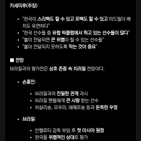
카세미루(주장)
"한국이
스리백도 할 수 있고 포백도 할 수 있고
미드필더 배
치도 유연하다"
"한국 선수들 중
유럽 빅클럽에서 뛰고 있는 선수들이 많다
"
"볼이 전달되면
큰 위협
이 될 수 있는 선수들"
"볼이 전달되지 못하도록
막는 것이 중요
"
■ 전망
브라질과의 평가전은
상호 존중 속 치러질
전망이다.
손흥민
:
브라질과의
친밀한 관계
과시
브라질 팬들에게
큰 사랑
받는 선수
히샬리송, 모우라, 에메르송 등과
돈독한 우정
브라질
:
안첼로티 감독 부임 후
첫 아시아 원정
한국을
위협적인 상대
로 평가