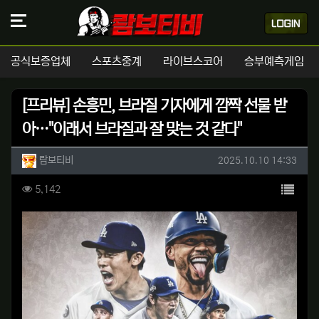
공식보증업체
스포츠중계
라이브스코어
승부예측게임
[프리뷰] 손흥민, 브라질 기자에게 깜짝 선물 받
아…"이래서 브라질과 잘 맞는 것 같다"
작성자 정보
작성
작성일
람보티비
2025.10.10 14:33
컨텐츠 정보
목록
조회
5,142
본문