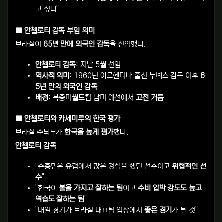
고 싶다"
■ 안첼로티 감독 부임 의미
브라질이
65년 만에 외국인 감독
을 선임했다.
안첼로티 감독
: 지난 5월 선임
역사적 의미
: 1960년 아르헨티나 출신 누녜스 감독 이후
6
5년 만의 외국인 감독
배경
: 북중미월드컵 남미 예선에서
고전 거듭
■ 안첼로티와 카세미루의 한국 평가
브라질 수뇌부가
한국을 높게 평가
했다.
안첼로티 감독
"손흥민은 유럽에서 많은 경험을 했던 선수이고
위협적인 선
수
"
"한국이
볼을 가지고 잘하는 팀
이고
수비 압박 강도도 높고
역습도 잘하는 팀
"
"내일 경기가 브라질 대표팀 입장에서
좋은 경기
가 될 것"