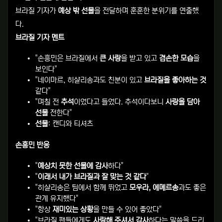
브라질 기자가
예상 밖 선물
을 전달하며 훈훈한 분위기를 연출했
다.
브라질 기자 멘트
"손흥민은 브라질에서
큰 사랑
을 받고 있고
겸손한 모습
을
보인다"
"네이마르, 히샬리송과도 친분이 있고
브라질을 좋아하는 것
같다"
"며칠 전
추석
이었다고 들었다. 추석이다보니
사랑을 담아
선물
전한다"
선물
: 캔디와 티셔츠
손흥민 반응
"
예상치 못한 선물에 감사
하다"
"
이래서 내가 브라질과 잘 맞는 것 같다
"
"히샬리송은 팀에서 함께 뛰었고
모우라, 에메르송
과도 좋은
관계 유지했다"
"항상
재미있는 상황
을 만들 수 있어 좋았다"
"브라질 팬들에게도
사랑해 주셔서 감사
하다는 말씀을 드리