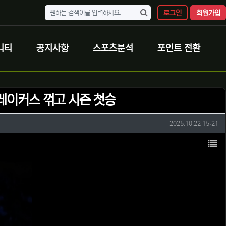
로그인
회원가입
니티
공지사항
스포츠분석
포인트 전환
 레이커스 꺾고 시즌 첫승
작성일
2025.10.22 15:21
목