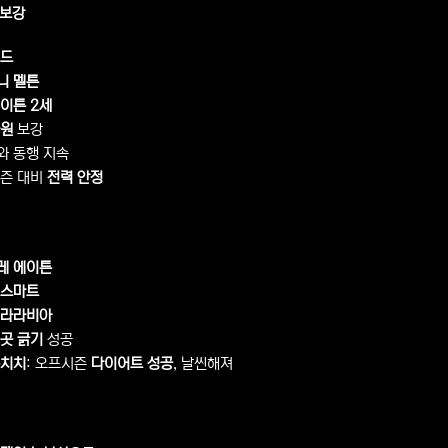
 보강
포드
니 멜튼
이튼 2세
자원
보강
와 동행 지속
시즌 대비
전력 안정
레 에이튼
 스마트
 라라비아
곳 긁기
성공
돈치치
: 오프시즌
다이어트 성공
, 날씬해져