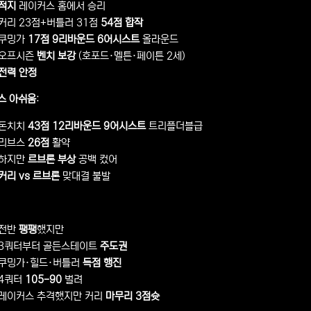
적지
레이커스 홈에서 승리
커리 23점+버틀러 31점
54점 합작
쿠밍가
17점 9리바운드 6어시스트
올라운드
오프시즌
벤치 보강
(호포드·멜튼·페이튼 2세)
전력 안정
스 아쉬움
:
돈치치
43점 12리바운드 9어시스트
트리플더블급
리브스
26점
활약
하지만
르브론 부상
공백 컸어
커리 vs 르브론
맞대결 불발
:
전반
팽팽
했지만
3쿼터부터 골든스테이트
주도권
쿠밍가·힐드·버틀러
득점 행진
4쿼터
105-90
벌려
레이커스 추격했지만 커리
마무리 3점슛