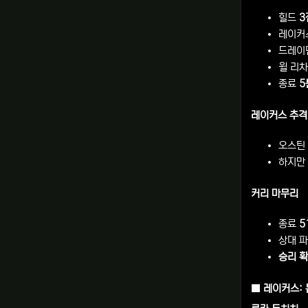
힐드
3
레이커
드레이
윌 리
종료
5
레이커스 추격
오스틴
하지만
커리 마무리
종료
5
상대 
승리 
■ 레이커스: