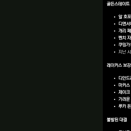
골든스테이트
알 호
디앤서
개리 페
벤치 
쿠밍가
지난 
레이커스 보강
디안드
마커스
제이크
가려운 
루카 
불발된 대결