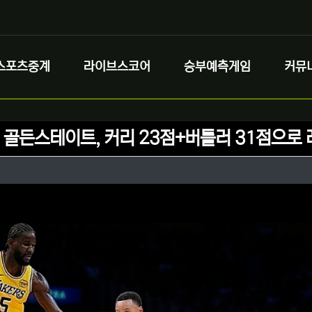
스포츠중계
라이브스코어
승부예측게임
커뮤
] 골든스테이트, 커리 23점+버틀러 31점으로
정보
성
정보