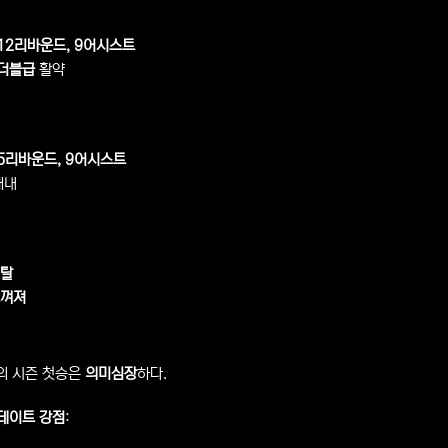
 12리바운드, 9어시스트
더블급
활약
 5리바운드, 9어시스트
해내
이탈
느껴져
의 시즌 첫승은
의미심장
하다.
테이트 강점
: