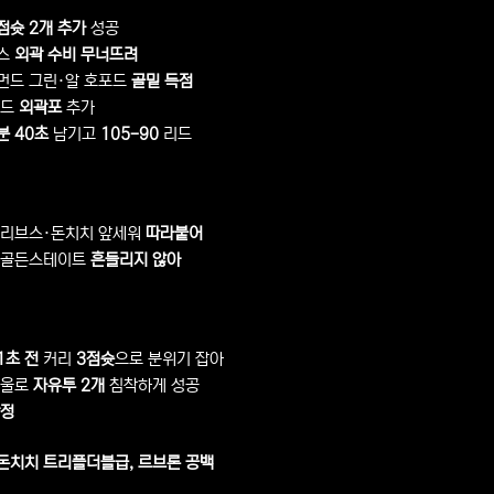
점슛 2개 추가
성공
스
외곽 수비 무너뜨려
먼드 그린·알 호포드
골밑 득점
차드
외곽포
추가
분 40초
남기고
105-90
리드
 리브스·돈치치 앞세워
따라붙어
 골든스테이트
흔들리지 않아
1초 전
커리
3점슛
으로 분위기 잡아
파울로
자유투 2개
침착하게 성공
확정
 돈치치 트리플더블급, 르브론 공백