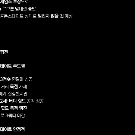
 제임스 부상
으로
s 르브론
맞대결 불발
 골든스테이트 상대로
밀리지 않을 것
예상
 접전
스테이트 주도권
3점슛 연달아
성공
·커리
득점
가세
에게 실점했지만
2세·버디 힐드
공격 성공
·힐드
득점 행진
9
로 3쿼터 마감
스테이트 안정적