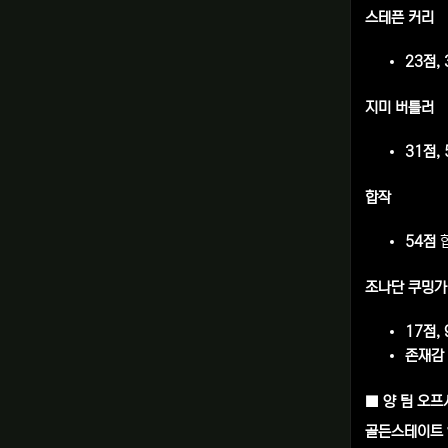
스테픈 커리
23점,
지미 버틀러
31점,
합작
54점
합
조나단 쿠밍가
17점,
존재감
■ 양 팀 오프
골든스테이트 