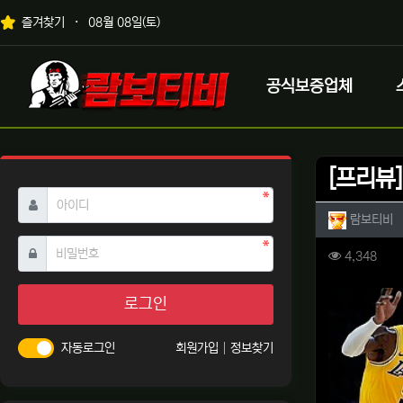
상단 네비
즐겨찾기
08월 08일(토)
메인 메뉴
로고
공식보증업체
[프리뷰
필수
아이디
작성자 
작
람보티비
필수
비밀번호
컨텐츠 
조회
4,348
본문
로그인
자동로그인
회원가입
정보찾기