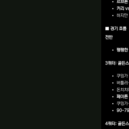
르브론
커리 v
하지만
■ 경기 흐름
전반
팽팽한
3쿼터: 골든
쿠밍가
버틀러
돈치치
페이튼 
쿠밍가
90-7
4쿼터: 골든