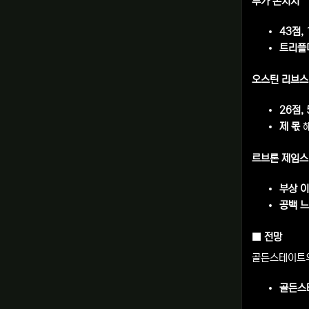
루카 돈치치
43점,
트리플
오스틴 리브스
26점,
제 몫
르브론 제임스
부상 
공백 
■ 전망
골든스테이트
골든스