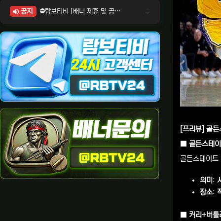
공지
⛔람보티비 [배너 제휴 및 공식 입점 문의 안내]
⛔람보티비 [포인트: 상품전환 및 제휴전환 안내]
⛔람보티비 [정회원 등급UP! 안내사항]
⛔람보티비 [채팅방 이용시 주의사항]
⛔람보티비 [공식보증업체 안내]
[프리뷰] 골든
■ 골든스테이트
골든스테이트 
의미
:
장소
:
■ 커리+버틀