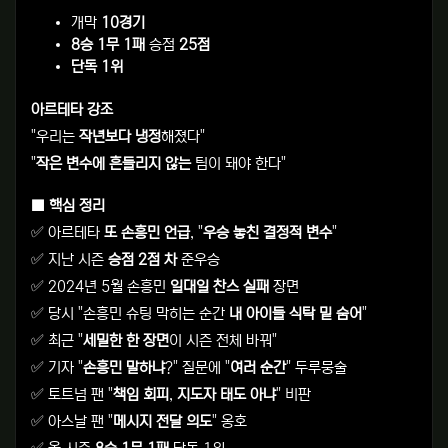
개막
10경기
8승 1무 1패
승점
25점
단독 1위
아르테타 강조
"우리는
작년보다 냉정
해졌다"
"
작은 변수에 흔들리지 않는
팀이 돼야 한다"
■ 핵심 정리
✅ 아르테타
또 손흥민 언급
, "
우승 놓친 결정적 변수
"
✅ 지난 시즌
승점 2점 차
준우승
✅ 2024년 5월 손흥민
일대일 찬스 실패
장면
✅ 당시 "손흥민 슈팅 막히는 순간
내 아이들 식탁 밑 숨어
"
✅ 최근 "
세밀한 한 장면
이 시즌 전체 바꿔"
✅ 기자 "
손흥민 말하냐
?" 질문에 "
여러 순간
" 두루뭉술
✅ 토트넘 팬 "
책임 회피
,
지도자 태도 아냐
" 비판
✅ 아스날 팬 "
메시지 전달 의도
" 옹호