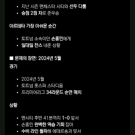
지난 시즌 맨체스터 시티와
선두 다툼
승점 2점 차
로 준우승
아르테타 가장 아쉬운 순간
토트넘 소속이던
손흥민
에게
일대일 찬스
내준 상황
■ 문제의 장면: 2024년 5월
경기
2024년 5월
토트넘 홋스퍼 스타디움
프리미어리그
34라운드 순연 매치
상황
맨시티 후반 41분까지
1-0
앞서
손흥민
완벽한 역습 기회
잡아
수비 라인 돌파
해 에데르송과 맞서