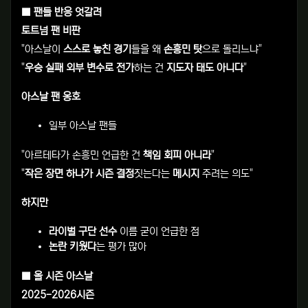
■ 팬들 반응 엇갈려
토트넘 팬 비판
"아스날이
스스로 놓친 경기
들을 왜
손흥민 탓
으로 돌리느냐"
"
우승 실패 외부 변수로 전가
하는 건
지도자 태도 아니다
"
아스날 팬 옹호
일부 아스날 팬들
"아르테타가 손흥민 언급한 건
책임 회피 아니라
"
"
작은 장면 하나가 시즌 결정
짓는다는
메시지
주려는 의도"
하지만
라이벌 구단 선수
이름 굳이 언급한 점
논란 키웠다
는 평가 많아
■ 올 시즌 아스날
2025-2026시즌