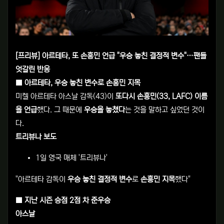
[프리뷰] 아르테타, 또 손흥민 언급 "우승 놓친 결정적 변수"…팬들
엇갈린 반응
■ 아르테타, 우승 놓친 변수로 손흥민 지목
미켈 아르테타 아스날 감독(43)이
또다시 손흥민(33, LAFC) 이름
을 언급
했다. 그 때문에
우승을 놓쳤다
는 것을 말하고 싶었던 것이
다.
트리뷰나 보도
1일 영국 매체 '트리뷰나'
"아르테타 감독이
우승 놓친 결정적 변수
로
손흥민 지목
했다"
■ 지난 시즌 승점 2점 차 준우승
아스날