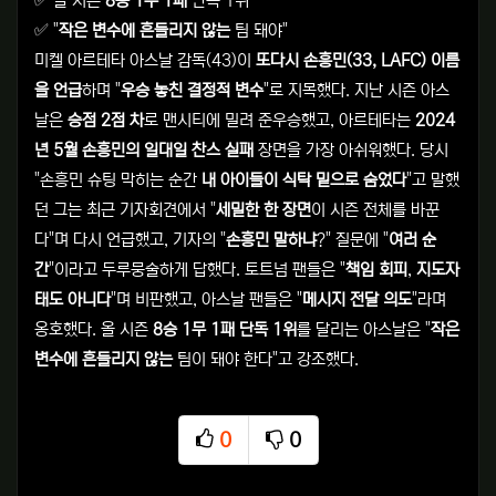
✅ 올 시즌
8승 1무 1패
단독 1위
✅ "
작은 변수에 흔들리지 않는
팀 돼야"
미켈 아르테타 아스날 감독(43)이
또다시 손흥민(33, LAFC) 이름
을 언급
하며 "
우승 놓친 결정적 변수
"로 지목했다. 지난 시즌 아스
날은
승점 2점 차
로 맨시티에 밀려 준우승했고, 아르테타는
2024
년 5월 손흥민의 일대일 찬스 실패
장면을 가장 아쉬워했다. 당시
"손흥민 슈팅 막히는 순간
내 아이들이 식탁 밑으로 숨었다
"고 말했
던 그는 최근 기자회견에서 "
세밀한 한 장면
이 시즌 전체를 바꾼
다"며 다시 언급했고, 기자의 "
손흥민 말하냐
?" 질문에 "
여러 순
간
"이라고 두루뭉술하게 답했다. 토트넘 팬들은 "
책임 회피
,
지도자
태도 아니다
"며 비판했고, 아스날 팬들은 "
메시지 전달 의도
"라며
옹호했다. 올 시즌
8승 1무 1패 단독 1위
를 달리는 아스날은 "
작은
변수에 흔들리지 않는
팀이 돼야 한다"고 강조했다.
0
0
추천
비추천