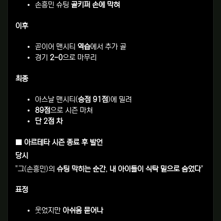
손흥민 슈팅
골키퍼 손에 막혀
이후
곧이어 맨시티
역습
에서 추가 골
경기
2-0
으로 마무리
최종
아스날 맨시티(
승점 91점
)에 밀려
89점
으로 시즌 마쳐
단 2점 차
■ 아르테타 시즌 종료 후 발언
당시
"그(손흥민)의
슈팅 막히는 순간
,
내 아이들이 식탁 밑으로 숨었다
"
표정
웃었지만
아쉬움 묻어나