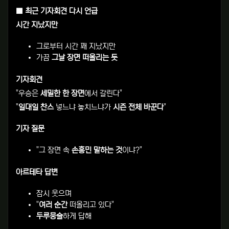
■ 최근 기자회견 다시 언급
시간 지났지만
그로부터 시간 꽤 지났지만
가끔
그날 장면 떠올리는 듯
기자회견
"우승은
세밀한 한 장면
에서 갈린다"
"
일대일 찬스
넣느냐 놓치느냐가
시즌 전체 바꾼다
"
기자 질문
"그 장면 속
손흥민 말하는 것
이냐?"
아르테타 답변
잠시 웃으며
"
여러 순간
떠올리고 있다"
두루뭉술
하게 답해