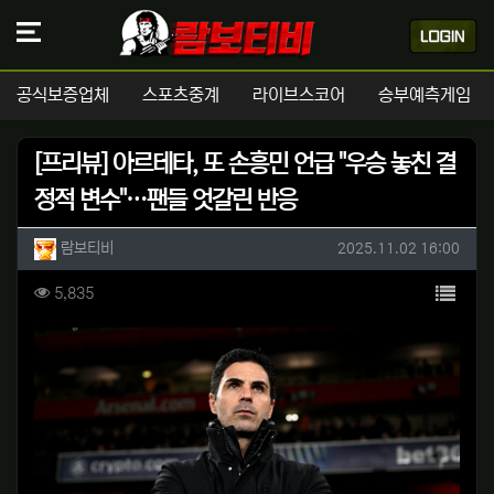
공식보증업체
스포츠중계
라이브스코어
승부예측게임
[프리뷰] 아르테타, 또 손흥민 언급 "우승 놓친 결
정적 변수"…팬들 엇갈린 반응
작성자 정보
작성
작성일
람보티비
2025.11.02 16:00
컨텐츠 정보
목록
조회
5,835
본문