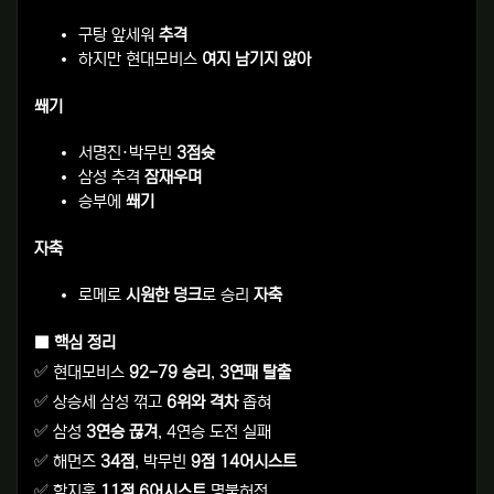
구탕 앞세워
추격
하지만 현대모비스
여지 남기지 않아
쐐기
서명진·박무빈
3점슛
삼성 추격
잠재우며
승부에
쐐기
자축
로메로
시원한 덩크
로 승리
자축
■ 핵심 정리
✅ 현대모비스
92-79 승리
,
3연패 탈출
✅ 상승세 삼성 꺾고
6위와 격차
좁혀
✅ 삼성
3연승 끊겨
, 4연승 도전 실패
✅ 해먼즈
34점
, 박무빈
9점 14어시스트
✅ 함지훈
11점 6어시스트
명불허전