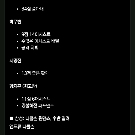
34점
쏟아내
박무빈
9점 14어시스트
수많은 어시스트
배달
공격
지휘
서명진
13점
좋은 활약
함지훈 (최고참)
11점 6어시스트
명불허전
퍼포먼스
■ 삼성: 니콜슨 원맨쇼, 후반 밀려
앤드류 니콜슨