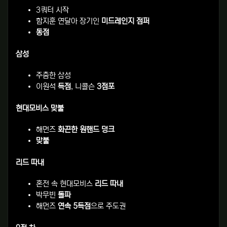
3쿼터 시작
함지훈 연달아 장기인
미드레인지 점퍼
동점
삼성
주춤한 삼성
이원석
득점
, 니콜슨
3점포
현대모비스 맞불
해먼즈
화끈한 원핸드 덩크
맞불
리드 따내
혼전 속 현대모비스
리드 따내
박무빈
돌파
해먼즈
연속 5득점
으로 주도권