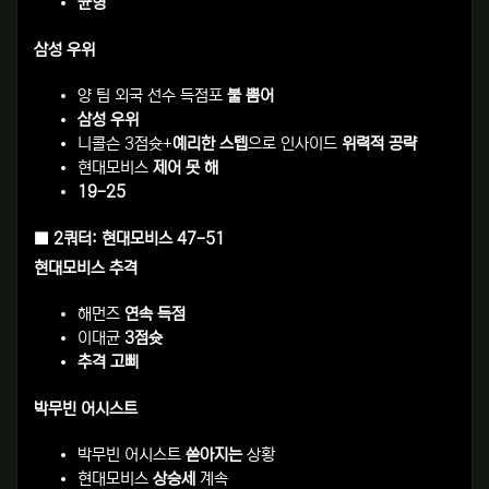
균형
삼성 우위
양 팀 외국 선수 득점포
불 뿜어
삼성 우위
니콜슨 3점슛+
예리한 스텝
으로 인사이드
위력적 공략
현대모비스
제어 못 해
19-25
■ 2쿼터: 현대모비스 47-51
현대모비스 추격
해먼즈
연속 득점
이대균
3점슛
추격 고삐
박무빈 어시스트
박무빈 어시스트
쏟아지는
상황
현대모비스
상승세
계속