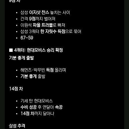
9점 차
삼성
이지샷 찬스
놓치는 사이
간격
9점
까지 벌어져
이원석
파울 트러블
로 빠져
삼성 3쿼터
한 자릿수 득점
으로 묶어
67-59
■ 4쿼터: 현대모비스 승리 확정
기분 좋게 출발
해먼즈·박무빈
득점
올리며
기분 좋게
출발
14점 차
기세 탄 현대모비스
수비 성공
후 연달아
속공
14점 차
까지 달아나
삼성 추격