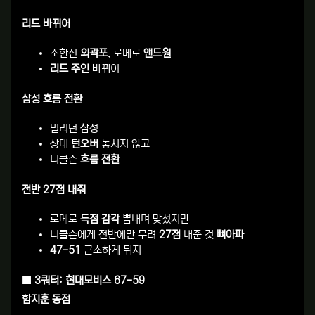
리드 바뀌어
조한진
외곽포
, 로메로
앤드원
리드 주인
바뀌어
삼성 흐름 전환
밀리던 삼성
상대
턴오버
놓치지 않고
니콜슨
흐름 전환
전반 27점 내줘
로메로
득점 감각
뽐내며 맞섰지만
니콜슨에게 전반에만 무려
27점
내준 것
뼈아파
47-51
근소하게 뒤져
■ 3쿼터: 현대모비스 67-59
함지훈 동점