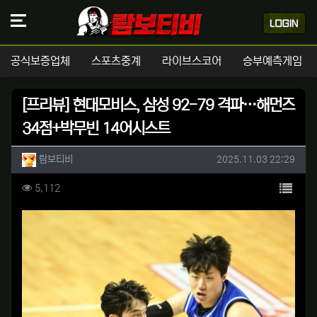
공식보증업체
스포츠중계
라이브스코어
승부예측게임
[프리뷰] 현대모비스, 삼성 92-79 격파…해먼즈
34점+박무빈 14어시스트
작성자 정보
작성
작성일
람보티비
2025.11.03 22:29
컨텐츠 정보
목록
조회
5,112
본문