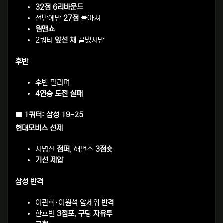
32점 6리바운드
전반에만
27점
몰아쳐
원맨쇼
2쿼터
앞선 채
끝냈지만
후반
후반 밀리며
4연승 도전 실패
■ 1쿼터: 삼성 19-25
현대모비스 선제
서명진
점퍼
, 해먼즈
3점슛
기선 제압
삼성 반격
이관희·이원석 앞세워
반격
한호빈
3점포
, 구탕
자유투