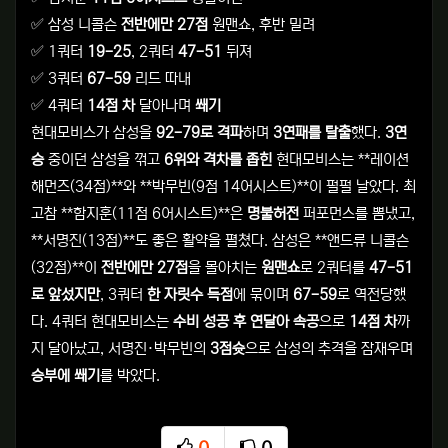
✅ 삼성 니콜슨
전반에만 27점
원맨쇼, 후반 밀려
✅ 1쿼터
19-25
, 2쿼터
47-51
뒤져
✅ 3쿼터
67-59
리드 따내
✅ 4쿼터
14점 차
달아나며
쐐기
현대모비스가 삼성을
92-79로 격파
하며
3연패를 탈출
했다.
3연
승
중이던 삼성을 꺾고
6위와 격차를 좁힌
현대모비스는 **레이션
해먼즈(34점)**와 **박무빈(9점 14어시스트)**이 펄펄 날았다. 최
고참 **함지훈(11점 6어시스트)**은
명불허전
퍼포먼스를 뽐냈고,
**서명진(13점)**도 좋은 활약을 펼쳤다. 삼성은 **앤드류 니콜슨
(32점)**이
전반에만 27점
을 몰아치는
원맨쇼
로 2쿼터를
47-51
로 앞섰지만
, 3쿼터
한 자릿수 득점
에 묶이며
67-59
로 역전당했
다. 4쿼터 현대모비스는
수비 성공 후 연달아 속공
으로
14점 차
까
지 달아났고, 서명진·박무빈의
3점슛
으로 삼성의 추격을 잠재우며
승부에 쐐기
를 박았다.