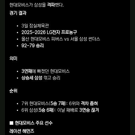
현대모비스가 삼성을
격파
했다.
경기 결과
3일 잠실체육관
2025-2026 LG전자 프로농구
울산 현대모비스 피버스 vs 서울 삼성 썬더스
92-79 승리
의미
3연패
에 빠졌던 현대모비스
상승세 삼성
꺾고 승리
순위
7위 현대모비스(
5승 7패
): 6위와
격차 좁혀
6위 삼성(
5승 6패
): 이날 패배로
3연승 끊겨
■ 현대모비스 주요 선수
레이션 해먼즈