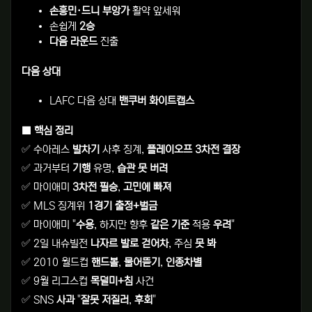
손흥민·드니 부앙가
활약 앞세워
손쉽게
2승
다음 라운드
진출
다음 상대
LAFC 다음 상대
밴쿠버 화이트캡스
■ 핵심 정리
✅ 수아레스
발차기
사후 징계,
플레이오프 3차전 결장
✅ 과거부터
기행
유명,
습관 못 버려
✅ 마이애미
3차전 필승
,
고민에 빠져
✅ MLS 징계위
1경기 출정+벌금
✅ 마이애미 "
수용
, 하지만 향후
같은 기준
적용
우려
"
✅ 2일 내슈빌전
나자르 발로 걷어차
, 주심
못 봐
✅ 2010 월드컵
핸드볼
,
물어뜯기
,
인종차별
✅ 9월 리그스컵
목덜미+침
사건
✅ SNS
사과
"
잘못 저질러
,
후회
"