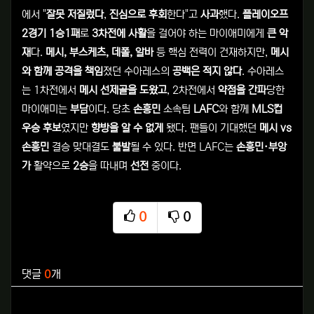
에서 "
잘못 저질렀다
,
진심으로 후회
한다"고
사과
했다.
플레이오프
2경기 1승1패
로
3차전에 사활
을 걸어야 하는 마이애미에게
큰 악
재
다.
메시, 부스케츠, 데폴, 알바
등 핵심 전력이 건재하지만,
메시
와 함께 공격을 책임
졌던 수아레스의
공백은 적지 않다
. 수아레스
는 1차전에서
메시 선제골을 도왔고
, 2차전에서
약점을 간파
당한
마이애미는
부담
이다. 당초
손흥민
소속팀
LAFC
와 함께
MLS컵
우승 후보
였지만
향방을 알 수 없게
됐다. 팬들이 기대했던
메시 vs
손흥민
결승 맞대결도
불발
될 수 있다. 반면 LAFC는
손흥민·부앙
가
활약으로
2승
을 따내며
선전
중이다.
0
0
추천
비추천
관련자료
댓글
0
개