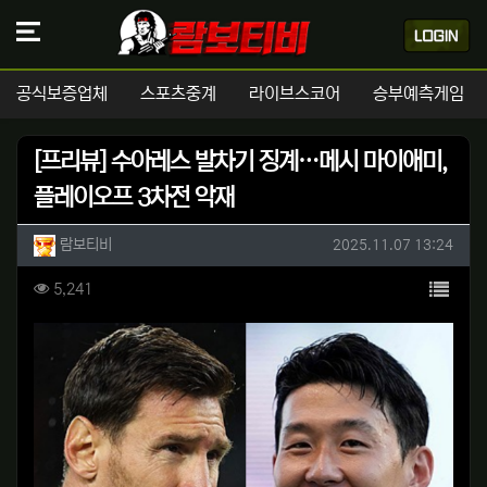
공식보증업체
스포츠중계
라이브스코어
승부예측게임
[프리뷰] 수아레스 발차기 징계…메시 마이애미,
플레이오프 3차전 악재
작성자 정보
작성
작성일
람보티비
2025.11.07 13:24
컨텐츠 정보
목록
조회
5,241
본문