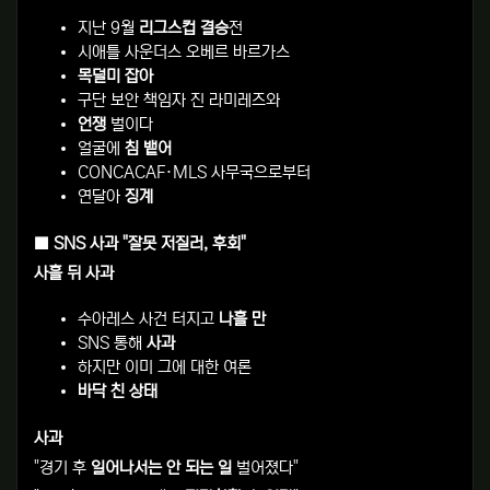
지난 9월
리그스컵 결승
전
시애틀 사운더스 오베르 바르가스
목덜미 잡아
구단 보안 책임자 진 라미레즈와
언쟁
벌이다
얼굴에
침 뱉어
CONCACAF·MLS 사무국으로부터
연달아
징계
■ SNS 사과 "잘못 저질러, 후회"
사흘 뒤 사과
수아레스 사건 터지고
나흘 만
SNS 통해
사과
하지만 이미 그에 대한 여론
바닥 친 상태
사과
"경기 후
일어나서는 안 되는 일
벌어졌다"