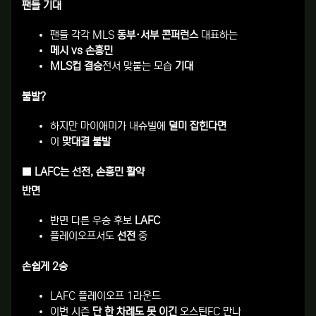
팬들 기대
팬들 각각 MLS
동부·서부 콘퍼런스
대표하는
메시 vs 손흥민
MLS컵 결승
전서 맞붙는 모습
기대
불발?
하지만 마이애미가 내슈빌에
덜미 잡힌다면
이
맞대결 불발
■ LAFC는 선전, 손흥민 활약
반면
반면 다른 우승 후보
LAFC
플레이오프서도
선전
중
손쉽게 2승
LAFC 플레이오프 1라운드
이번 시즌
단 한 차례도 못 이긴
오스틴FC 만나