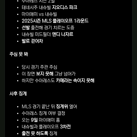
수아레스 지난 2일
테네시주 내슈빌
지오디스 파크
마이애미 vs 내슈빌
2025시즌 MLS 플레이오프 1라운드
선발
출전해 경기 치르는 도중
내슈빌 미드필더
앤디 나자르
발로 걷어차
주심 못 봐
당시 경기 주관 주심
이 장면
보지 못해
그냥 넘어가
하지만 수아레스도
카메라는 속이지 못해
사후 징계
MLS 경기 끝난 뒤
징계위
열어
수아레스 징계 여부 결정
오는
9일
마이애미 홈
내슈빌과 플레이오프
3차전
출전 못 하도록
징계