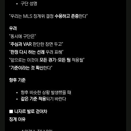
구단 성명
"우리는 MLS 징계위 결정
수용하고 존중
한다"
우려
"동시에 구단은"
"
주심과 VAR
판단한 장면 두고"
"
판정 다시 하는 선례
우려 표해"
"앞으로는 이것이
모든 경기·모든 팀
적용될"
"
기준이라는 것 확신
한다"
향후 기준
향후 비슷한 상황 발생했을 때
같은 기준 적용
되기 바란다
■ 나자르 발로 걷어차
징계 이유