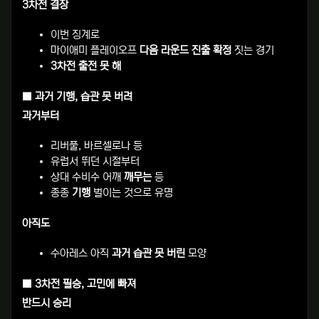
3차전 결장
이번 징계로
마이애미 플레이오프
다음 라운드 진출 확정
짓는 경기
3차전 출전 못 해
■ 과거 기행, 습관 못 버려
과거부터
리버풀, 바르셀로나 등
유럽서 뛰던 시절부터
상대 수비수 어깨
깨무는
등
종종
기행
벌이는 것으로 유명
아직도
수아레스 아직
과거 습관 못 버린
모양
■ 3차전 필승, 고민에 빠져
반드시 승리