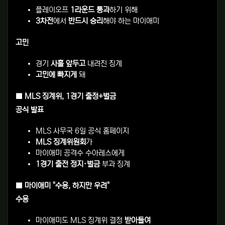
플레이오프
1라운드 통과
하기 위해
3차전
에서
반드시 승리
해야 하는 마이애미
고민
경기
사흘 앞두고
내려진 징계
고민에 빠지게
돼
■ MLS 징계위, 1경기 출정+벌금
공식 발표
MLS 사무국 6일 공식 홈페이지
MLS 징계위원회
가
마이애미 공격수 수아레스에게
1경기 출전 정지·벌금
부과 징계
■ 마이애미 "수용, 하지만 우려"
수용
마이애미도 MLS 징계위 결정
받아들여