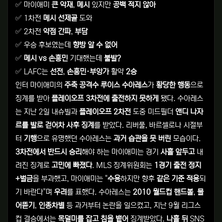
✅ 마이애미
큰 악재
,
메시
있지만
공백 적지 않아
✅ 1차전
메시 선제골
도와
✅ 2차전
약점 간파
,
부담
✅ 우승 후보였는데
향방 알 수 없어
✅
메시 vs 손흥민
기대했는데
불발?
✅ LAFC는
선전
,
손흥민·부앙가
활약
2승
인터 마이애미의
주축 공격수 루이스 수아레스
가
황당한 행동
으로
징계를 받아
플레이오프 3차전에 출전하지 못하게
됐다. 수아레스
는 지난 2일 내슈빌과
플레이오프 2차전
도중 미드필더
앤디 나자
르를 발로 걷어차
사후 징계
를 받았다. 리버풀, 바르셀로나 시절부
터
기행
으로 유명했던 수아레스는
과거 습관을 못 버린
모습이다.
3차전에서 반드시 승리
해야 하는 마이애미는 경기
사흘 앞두고
내
려진 징계로
고민에 빠졌다
. MLS 징계위원회는
1경기 출전 정지
+벌금
을 부과했고, 마이애미는 "
수용
하지만 향후
같은 기준 적용
되
기 바란다"며
우려
를 표했다. 수아레스는
2010 월드컵 핸드볼
,
물
어뜯기
,
인종차별
등 과거부터 논란을 일으켰고, 지난 9월 리그스
컵 결승에서는
목덜미를 잡고 침을 뱉어
징계받았다.
나흘 뒤
SNS