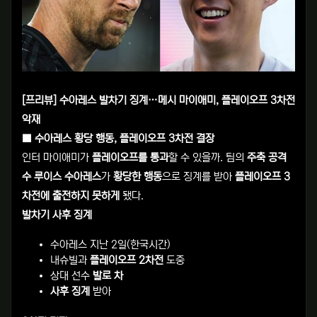
[프리뷰] 수아레스 발차기 징계…메시 마이애미, 플레이오프 3차전
악재
■ 수아레스 황당 행동, 플레이오프 3차전 결장
인터 마이애미가
플레이오프를 통과
할 수 있을까. 팀의
주축 공격
수 루이스 수아레스
가
황당한 행동
으로 징계를 받아
플레이오프 3
차전에 출전하지 못하게
됐다.
발차기 사후 징계
수아레스 지난 2일(한국시간)
내슈빌과
플레이오프 2차전
도중
상대 선수
발로 차
사후 징계
받아