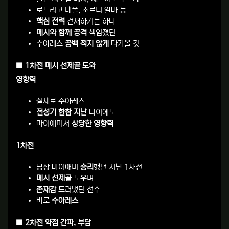
로드리고 데폴, 조르디 알바 등
핵심 전력
건재하기는 하나
메시와 함께 공격
책임졌던
수아레스
공백 적지 않게
다가올 것
■ 1차전 메시 선제골 도와
영향력
실제로 수아레스
전성기 한참 지난
나이에도
마이애미서
상당한 영향력
1차전
당장 마이애미
승리
했던 지난 1차전
메시 선제골
도우며
존재감
드러냈던 선수
바로
수아레스
■ 2차전 약점 간파, 부담