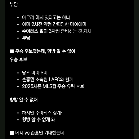
부담
아무리
메시
있다고는 하나
이미
2차전 약점 간파
당한 마이애미
수아레스 없이 3차전
준비하는 것 자체
부담
■ 우승 후보였는데, 향방 알 수 없어
우승 후보
당초 마이애미
손흥민
소속팀
LAFC
와 함께
2025시즌 MLS컵 우승
유력 후보
향방 알 수 없어
하지만 수아레스 징계로
향방 알 수 없게
돼
■ 메시 vs 손흥민 기대했는데