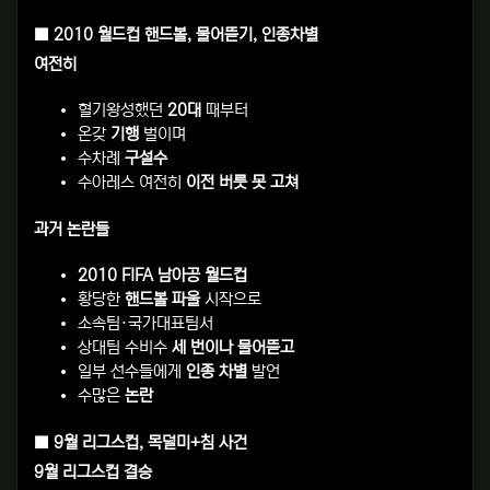
■ 2010 월드컵 핸드볼, 물어뜯기, 인종차별
여전히
혈기왕성했던
20대
때부터
온갖
기행
벌이며
수차례
구설수
수아레스 여전히
이전 버릇 못 고쳐
과거 논란들
2010 FIFA 남아공 월드컵
황당한
핸드볼 파울
시작으로
소속팀·국가대표팀서
상대팀 수비수
세 번이나 물어뜯고
일부 선수들에게
인종 차별
발언
수많은
논란
■ 9월 리그스컵, 목덜미+침 사건
9월 리그스컵 결승