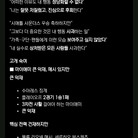
"어떠한 이유도 내 행동
정당화할 수 없다
"
"나는
잘못 저질렀고
,
진심으로 후회
한다"
"시애틀 사운더스 우승 축하하지만"
"그보다 더 중요한 것은 내 행동
사과
하는 일"
"가족·구단·팬들에게 이런 모습
보여주고 싶지 않았다
"
"내 실수로
상처받은 모든 사람들
사과한다"
고개 숙여
■ 마이애미 큰 악재, 메시 있지만
큰 악재
수아레스 징계
플레이오프
2경기 1승1패
3차전 사활
걸어야 하는 마이애미
큰 악재
핵심 전력 건재하지만
물론 리오넬 메시, 세르히오 부스케츠