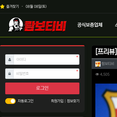
상단 네비
즐겨찾기
08월 08일(토)
메인 메뉴
로고
공식보증업체
[프리뷰
필수
아이디
작성자 
작
람보티비
필수
비밀번호
컨텐츠 
조회
4,505
본문
로그인
자동로그인
회원가입
정보찾기