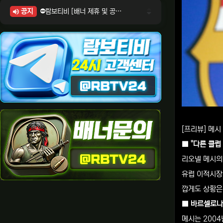
공지
⛔람보티비 [배너 제휴 및 공식 입점 문의 안내]
⛔람보티비 [포인트: 상품전환 및 제휴전환 안내]
⛔람보티비 [정회원 등급UP! 안내사항]
⛔람보티비 [채팅방 이용시 주의사항]
⛔람보티비 [공식보증업체 안내]
[프리뷰] 메
■ "다른 클럽
리오넬 메시의
유럽 이적시장
깝게도 상황은
■ 바르셀로나 
메시는 200