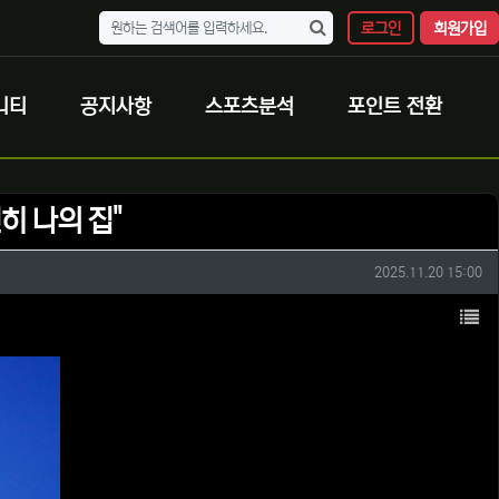
로그인
회원가입
니티
공지사항
스포츠분석
포인트 전환
히 나의 집"
작성일
2025.11.20 15:00
목