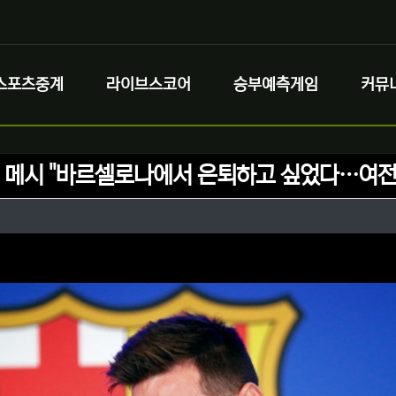
스포츠중계
라이브스코어
승부예측게임
커뮤
] 메시 "바르셀로나에서 은퇴하고 싶었다…여전
정보
성
정보