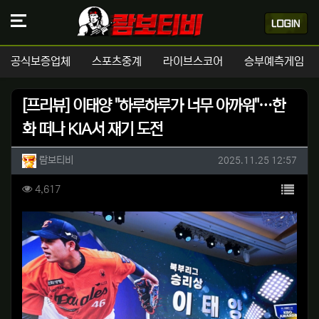
공식보증업체
스포츠중계
라이브스코어
승부예측게임
[프리뷰] 이태양 "하루하루가 너무 아까워"…한
화 떠나 KIA서 재기 도전
작성자 정보
작성
작성일
람보티비
2025.11.25 12:57
컨텐츠 정보
목록
조회
4,617
본문