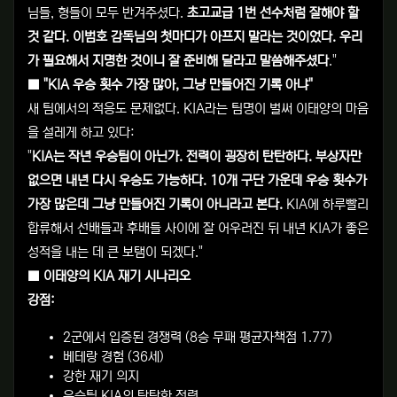
님들, 형들이 모두 반겨주셨다.
초고교급 1번 선수처럼 잘해야 할
것 같다. 이범호 감독님의 첫마디가 아프지 말라는 것이었다. 우리
가 필요해서 지명한 것이니 잘 준비해 달라고 말씀해주셨다
."
■ "KIA 우승 횟수 가장 많아, 그냥 만들어진 기록 아냐"
새 팀에서의 적응도 문제없다. KIA라는 팀명이 벌써 이태양의 마음
을 설레게 하고 있다:
"
KIA는 작년 우승팀이 아닌가. 전력이 굉장히 탄탄하다. 부상자만
없으면 내년 다시 우승도 가능하다. 10개 구단 가운데 우승 횟수가
가장 많은데 그냥 만들어진 기록이 아니라고 본다.
KIA에 하루빨리
합류해서 선배들과 후배들 사이에 잘 어우러진 뒤 내년 KIA가 좋은
성적을 내는 데 큰 보탬이 되겠다."
■ 이태양의 KIA 재기 시나리오
강점:
2군에서 입증된 경쟁력 (8승 무패 평균자책점 1.77)
베테랑 경험 (36세)
강한 재기 의지
우승팀 KIA의 탄탄한 전력