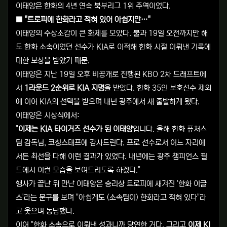
이태양은 한화의 4년 연속 북부리그 1위 주역이었다.
■ "트로피에 한화라고 적혀 있어 아쉽지만…"
이태양의 수상소감이 큰 화제를 모았다. 불과 19일 오전까지만 해
도 한화 소속이었던 선수가 KIA로 이적해 한화 시절 이뤄낸 기록에
대한 보상을 받았기 때문.
이태양은 지난 19일 오후 비공개로 진행된 KBO 2차 드래프트에
서
1라운드 2순위로 KIA 지명
을 받았다. 한화 35인 보호선수 제외
에 이어 KIA의 선택을 받으며 내년 광주에서 새 출발하게 됐다.
이태양은 시상식에서:
"
이제는 KIA 타이거즈 선수가 된 이태양
입니다. 올해 한화 퓨처스
팀 감독님, 코칭스태프에 감사드린다. 프로 선수로서 어느 자리에
서든 최선을 다해 이런 결과가 있었다. 내년에는 광주 챔피언스 필
드에서 이런 모습을 보여드리도록 하겠다."
행사가 끝난 뒤 만난 이태양은 승리상 트로피에 새겨진 '한화 이글
스'라는 문구를 보며 "아쉽게도 (소속팀이) 한화라고 적혀 있다"라
고 웃으며 농담했다.
이어 "한화 소속으로 이뤄낸 성과니까 당연한 거다. 그리고
이제 KI