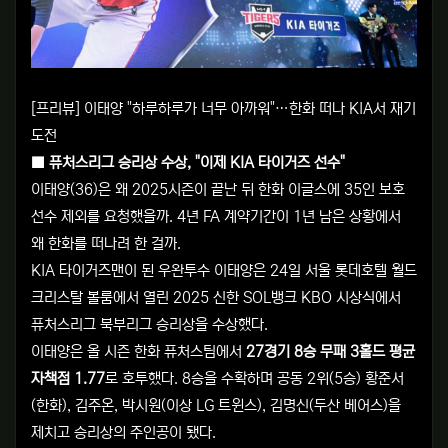
[프리뷰] 이태양 "하루하루가 너무 아까워"…한화 떠나 KIA서 재기
도전
■ 퓨처스리그 승리상 수상, "이제 KIA 타이거즈 선수"
이태양(36)은 왜 2025시즌이 끝난 뒤 한화 이글스에 35인 보호
선수 제외를 요청했을까. 4년 FA 계약기간이 1년 남은 상황에서
왜 한화를 떠나려 한 걸까.
KIA 타이거즈맨이 된 우완투수 이태양은 24일 서울 롯데호텔 월드
크리스탈 볼룸에서 열린 2025 신한 SOL뱅크 KBO 시상식에서
퓨처스리그 북부리그 승리상을 수상했다.
이태양은 올 시즌 한화 퓨처스팀에서
27경기 8승 무패 3홀드 평균
자책점 1.77
로 호투했다. 8승을 수확하며 공동 2위(5승) 황준서
(한화), 김주온, 박시원(이상 LG 트윈스), 김명신(두산 베어스)을
제치고 승리상의 주인공이 됐다.