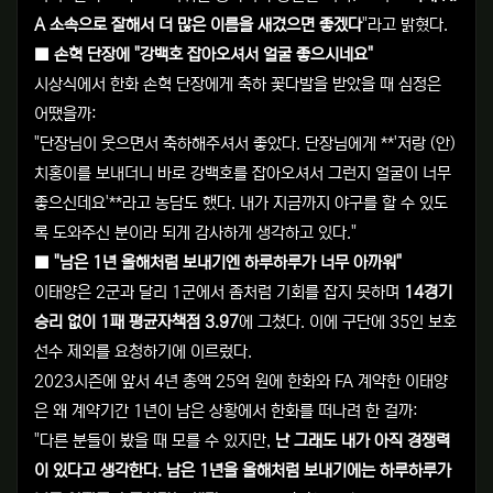
A 소속으로 잘해서 더 많은 이름을 새겼으면 좋겠다
"라고 밝혔다.
■ 손혁 단장에 "강백호 잡아오셔서 얼굴 좋으시네요"
시상식에서 한화 손혁 단장에게 축하 꽃다발을 받았을 때 심정은
어땠을까:
"단장님이 웃으면서 축하해주셔서 좋았다. 단장님에게 **'저랑 (안)
치홍이를 보내더니 바로 강백호를 잡아오셔서 그런지 얼굴이 너무
좋으신데요'**라고 농담도 했다. 내가 지금까지 야구를 할 수 있도
록 도와주신 분이라 되게 감사하게 생각하고 있다."
■ "남은 1년 올해처럼 보내기엔 하루하루가 너무 아까워"
이태양은 2군과 달리 1군에서 좀처럼 기회를 잡지 못하며
14경기
승리 없이 1패 평균자책점 3.97
에 그쳤다. 이에 구단에 35인 보호
선수 제외를 요청하기에 이르렀다.
2023시즌에 앞서 4년 총액 25억 원에 한화와 FA 계약한 이태양
은 왜 계약기간 1년이 남은 상황에서 한화를 떠나려 한 걸까:
"다른 분들이 봤을 때 모를 수 있지만,
난 그래도 내가 아직 경쟁력
이 있다고 생각한다. 남은 1년을 올해처럼 보내기에는 하루하루가