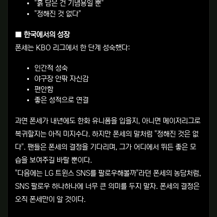
"흙 담은 건 기념용일 뿐"
"정해진 것 없다"
■ 한국에서의 성장
폰세는 KBO 리그에서 한 단계 성숙했다:
인간적 성숙
야구장 안팎 자신감
편안함
좋은 성적으로 연결
과연 폰세가 내년에도 한화 유니폼을 입을지, 아니면 메이저리그로
복귀할지는 아직 미지수다. 하지만 폰세의 말처럼 "정해진 것은 없
다". 팬들은 폰세의 결정을 기다리며, 그가 어디에서 뛰든 좋은 모
습을 보여주길 바랄 뿐이다.
"다음에는 LG 트윈스 SNS를 팔로우해볼까"라던 폰세의 농담처럼,
SNS 팔로우 하나하나에 너무 큰 의미를 두지 말자. 폰세의 결정은
오직 폰세만이 알 것이다.