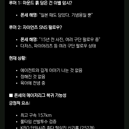
루머 1: 마운드 흙 담은 건 이별 암시?
폰세 해명
: "일본 때도 담았다. 기념용일 뿐"
루머 2: 자이언츠 SNS 팔로우?
폰세 해명
: "15년 전 사진, 여러 구단 팔로우 중"
다저스, 파이어리츠 등 여러 구단 팔로우 상태
현재 상황:
에이전트와 깊게 이야기 나눈 것 없음
정해진 것 없음
육아에 전념 중
■ 폰세의 메이저리그 복귀 가능성
긍정적 요소:
최고 구속 157km
풀타임 선발투수 검증
KBO 단일시즌 최다 탈삼진 신기록 (252개)