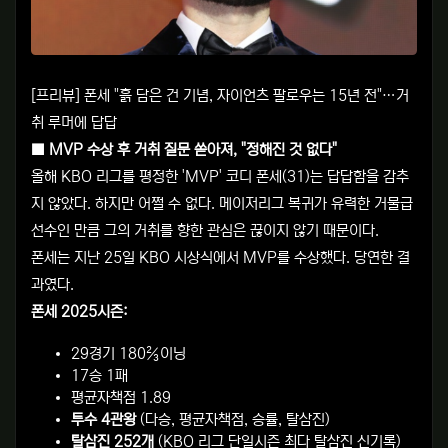
[프리뷰] 폰세 "흙 담은 건 기념, 자이언츠 팔로우는 15년 전"…거
취 루머에 답답
■ MVP 수상 후 거취 질문 쏟아져, "정해진 것 없다"
올해 KBO 리그를 평정한 'MVP' 코디 폰세(31)는 답답함을 감추
지 않았다. 하지만 어쩔 수 없다. 메이저리그 복귀가 유력한 거물급
선수인 만큼 그의 거취를 향한 관심은 끊이지 않기 때문이다.
폰세는 지난 25일 KBO 시상식에서 MVP를 수상했다. 당연한 결
과였다.
폰세 2025시즌:
29경기 180⅔이닝
17승 1패
평균자책점 1.89
투수 4관왕
(다승, 평균자책점, 승률, 탈삼진)
탈삼진 252개
(KBO 리그 단일시즌 최다 탈삼진 신기록)