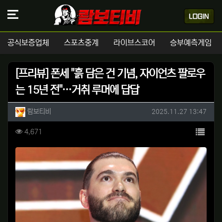
공식보증업체
스포츠중계
라이브스코어
승부예측게임
[프리뷰] 폰세 "흙 담은 건 기념, 자이언츠 팔로우
는 15년 전"…거취 루머에 답답
작성자 정보
작성
작성일
람보티비
2025.11.27 13:47
컨텐츠 정보
목록
조회
4,671
본문