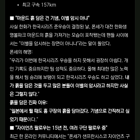
최고 구속 157km
■ "마운드 흙 담은 건 기념, 이별 암시 아냐"
사실 한화가 한국시리즈 준우승이 결정된 날, 폰세가 대전 한화생
명볼파크 마운드의 흙을 가져가는 모습이 포착됐는데 팬들 사이에
서는 "이별을 암시하는 장면이 아니냐"라는 말이 돌았다.
폰세의 해명:
"우리가 이번에 한국시리즈 우승을 하지 못해서 굉장히 아쉽다. 개
인 기록도 중요하지만 팀 성적도 중요하다. 올해 최대한 많은 노력
을 해서 팀 승리에 보탬이 되고 한국시리즈 우승도 하고 싶었다.
내
가 흙을 담은 것을 두고 많은 분들이 이별의 암시라고 하지만 사실
은 그렇지 않다
."
흙을 담은 진짜 이유:
"
일본에서 뛸 때도 홈 구장의 흙을 담아갔다. 기념으로 간직하고 싶
었기 때문
이다."
■ "자이언츠 팔로우는 15년 전, 여러 구단 팔로우 중"
최근 한 온라인 커뮤니티에서는 "폰세가 샌프란시스코 자이언츠 구