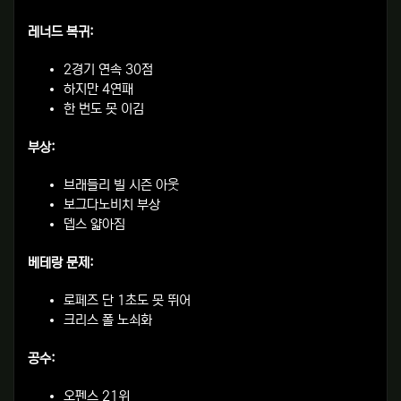
레너드 복귀:
2경기 연속 30점
하지만 4연패
한 번도 못 이김
부상:
브래들리 빌 시즌 아웃
보그다노비치 부상
뎁스 얇아짐
베테랑 문제:
로페즈 단 1초도 못 뛰어
크리스 폴 노쇠화
공수:
오펜스 21위