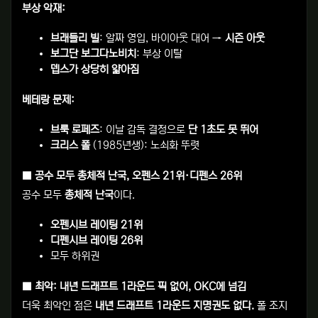
부상 악재:
브래들리 빌
: 알짜 영입, 바이아웃 대어 →
시즌 아웃
보그단 보그다노비치
: 부상 이탈
뎁스가 상당히 얇아짐
베테랑 문제:
브룩 로페즈
: 이날 감독 결정으로
단 1초도 못 뛰어
크리스 폴
(1985년생): 노쇠화 뚜렷
■ 공수 모두 총체적 난국, 오펜스 21위·디펜스 26위
공수 모두
총체적 난국
이다.
오펜시브 레이팅 21위
디펜시브 레이팅 26위
모두 하위권
■ 최악: 내년 드래프트 1라운드 픽 없어, OKC에 넘김
더욱 최악인 점은
내년 드래프트 1라운드 지명권도 없다.
폴 조지