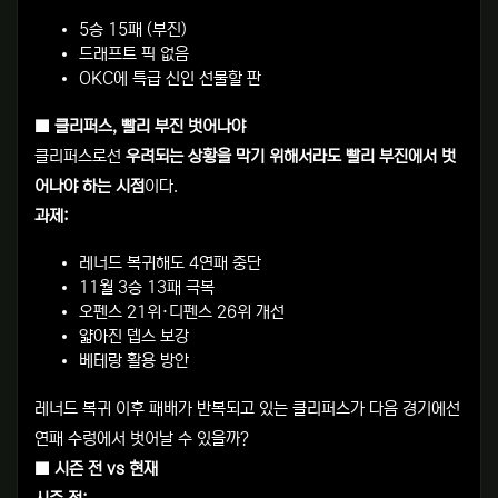
5승 15패 (부진)
드래프트 픽 없음
OKC에 특급 신인 선물할 판
■ 클리퍼스, 빨리 부진 벗어나야
클리퍼스로선
우려되는 상황을 막기 위해서라도 빨리 부진에서 벗
어나야 하는 시점
이다.
과제:
레너드 복귀해도 4연패 중단
11월 3승 13패 극복
오펜스 21위·디펜스 26위 개선
얇아진 뎁스 보강
베테랑 활용 방안
레너드 복귀 이후 패배가 반복되고 있는 클리퍼스가 다음 경기에선
연패 수렁에서 벗어날 수 있을까?
■ 시즌 전 vs 현재