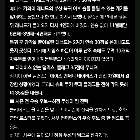
■ 레너드 복귀해도 4연패, 2경기 연속 30점 무색
에이스
카와이 레너드의 부상 복귀 이후 숨을 돌릴 수 있는 계기를
맞이하는 듯했으나 한 번도 이기지 못했다.
샬럿전에 연패를 끊은
뒤 레너드가 돌아오자
다시 4연패
에 빠졌다. 연승 없이
11월에만
6연패-3연패-4연패
를 기록했다.
복귀 후 감각을 끌어올린 레너드는 2경기 연속 30점을 쏟아내고도
웃지 못했다.
여기에
제임스 하든이 야투 난조 속에도 무려 19개의
자유투를 얻어내며 분투
했으나 승리까지 이어지지 않았다.
■ 데이비스 없는 댈러스, 플래그 35점에 무너져
심지어 이날 댈러스는
에이스 앤써니 데이비스가 관리 차원에서 결
장한 상황
이었다. 그러나
슈퍼 루키 쿠퍼 플래그를 전혀 막지 못하
며 35점을 내줬다.
■ 시즌 전 우승 후보→허점 투성이 팀 전락
클리퍼스는 올 시즌을 앞두고 비시즌에 전력을 알차게 보강,
호화
군단 로스터
를 꾸렸다.
서부 컨퍼런스의 우승 후보 중 한 팀
으로 꼽
혔다.
하지만 시즌에 들어오니
허점 투성의 팀으로 전락
했다.