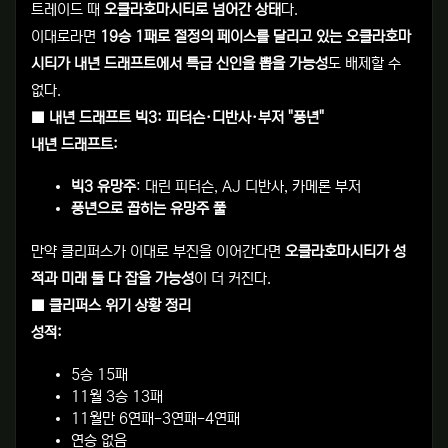
트레이드 때
오클라호마시티로 넘어간 상태
다.
이대로라면
19승 1패로 절정의 페이스를 달리고 있는 오클라호마
시티가 내년 드래프트에서 특급 신인을 뽑을 가능성
도 배제할 수
없다.
■ 내년 드래프트 빅3: 피터슨·디반사·부저 "풍년"
내년 드래프트:
빅3 유망주
: 대린 피터슨, AJ 디반사, 카메론 부저
풍년으로 꼽히는 유망주 풀
만약 클리퍼스가 이대로 부진을 이어간다면
오클라호마시티가 성
적과 미래 둘 다 잡을 가능성
이 더 커진다.
■ 클리퍼스 위기 상황 정리
성적:
5승 15패
11월 3승 13패
11월만 6연패-3연패-4연패
연승 없음