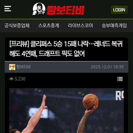
공식보증업체
스포츠중계
라이브스코어
승부예측게임
[프리뷰] 클리퍼스 5승 15패 나락…레너드 복귀
해도 4연패, 드래프트 픽도 없어
작성자 정보
작성
작성일
람보티비
2025.12.01 16:35
컨텐츠 정보
목록
조회
5,236
본문