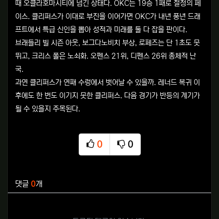
때 오클라호마시티에 넘긴 상태다. OKC는 19승 1패로 절정의 페
이스. 클리퍼스가 이대로 부진을 이어가면 OKC가 내년 풍년 드래
프트에서 특급 신인을 뽑아 성적과 미래를 둘 다 잡을 판이다.
브래들리 빌 시즌 아웃, 보그다노비치 부상, 로페즈는 단 1초도 못
뛰고, 크리스 폴은 노쇠화. 오펜스 21위, 디펜스 26위 총체적 난
국.
과연 클리퍼스가 연패 수렁에서 벗어날 수 있을까. 레너드 복귀 이
후에도 한 번도 이기지 못한 클리퍼스. 다음 경기가 반등의 계기가
될 수 있을지 주목된다.
0
0
추천
비추천
관련자료
댓글
0
개