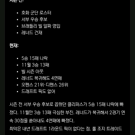
시즌 전:
호화 군단 로스터
서부 우승 후보
브래들리 빌 알짜 영입
레너드 건재
현재:
5승 15패 나락
11월 3승 13패
빌 시즌 아웃
레너드 복귀해도 4연패
오펜스 21위·디펜스 26위
드래프트 픽도 없어
시즌 전 서부 우승 후보로 꼽혔던 클리퍼스가 5승 15패 나락에 빠
졌다. 11월만 3승 13패 극심한 부진. 레너드가 복귀해서 2경기 연
속 30점을 쏟아내도 4연패에 빠졌다.
최악은 내년 드래프트 1라운드 픽이 없다는 점. 폴 조지 트레이드