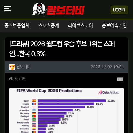
공식보증업체
스포츠중계
라이브스코어
승부예측게임
[프리뷰] 2026 월드컵 우승 후보 1위는 스페
인...한국 0.3%
작성자 정보
작성
작성일
람보티비
2025.12.02 10:54
컨텐츠 정보
목록
조회
5,738
본문