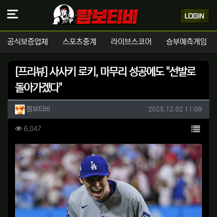
공식보증업체
스포츠중계
라이브스코어
승부예측게임
[프리뷰] 사사키 로키, 마무리 성공에도 "선발로
돌아가겠다"
작성자 정보
작성
작성일
람보티비
2025.12.02 11:09
컨텐츠 정보
목록
조회
6,047
본문