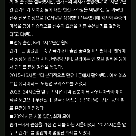
께 해 줄 것을 설득했지만, 린가드의 의지가 분명했다"며 "지난 2년
간 린가드가 보여준 팀에 대한 헌신과 주장을 역임하는 등 외국인
선수 신분 이상으로 FC서울을 상징했던 선수였기에 감사와 존중의
마음을 담아 대승적으로 선수의 요청을 최종 수용하기로 결정했
다"고 더했다.
■맨유 출신, K리그서 2년간 활약
린가드는 잉글랜드 축구 국가대표 출신 공격형 미드필더다. 맨유에
서 성장해 레스터 시티, 버밍엄 시티, 브라이튼 앤 호브 알비온 등에
서 임대를 통해 경험을 쌓았다.
2015-16시즌부터 본격적으로 맨유 1군에서 활약했다. 이후 웨스
트햄 유나이티드, 노팅엄 포레스트를 거쳤다.
2023-24시즌을 앞두고 자유 계약 신분이 돼 사우디아라비아 이
적을 노렸으나 무산됐다. 결국 린가드는 반년이 넘는 시간 동안 홀
로 훈련에 매진했다.
■2024시즌 서울 입단, 화제 모아
린가드에게 관심을 가진 건 다름 아닌 서울이었다. 2024시즌을 앞
두고 린가드를 영입하며 엄청난 화제를 모았다.