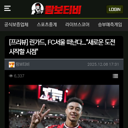
공식보증업체
스포츠중계
라이브스코어
승부예측게임
[프리뷰] 린가드, FC서울 떠난다..."새로운 도전
시작할 시점"
작성자 정보
작성
작성일
람보티비
2025.12.06 17:31
컨텐츠 정보
목록
조회
6,337
본문