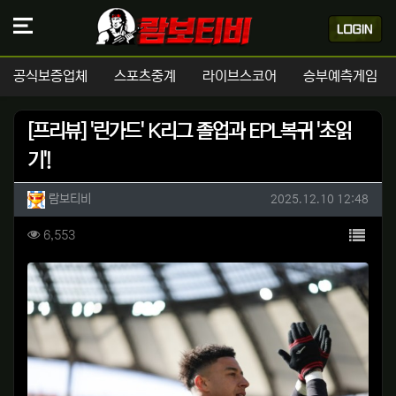
공식보증업체
스포츠중계
라이브스코어
승부예측게임
[프리뷰] '린가드' K리그 졸업과 EPL복귀 '초읽
기'!
작성자 정보
작성
작성일
람보티비
2025.12.10 12:48
컨텐츠 정보
목록
조회
6,553
본문