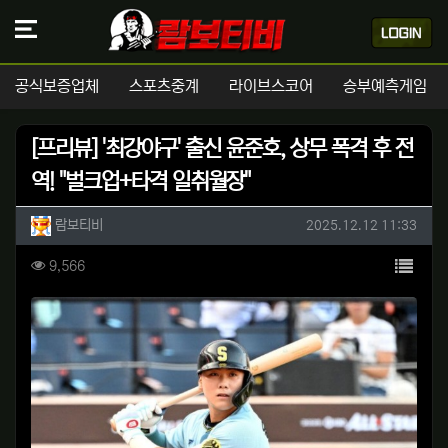
공식보증업체
스포츠중계
라이브스코어
승부예측게임
[프리뷰] '최강야구' 출신 윤준호, 상무 폭격 후 전
역! "벌크업+타격 일취월장"
작성자 정보
작성
작성일
람보티비
2025.12.12 11:33
컨텐츠 정보
목록
조회
9,566
본문