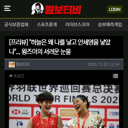
공식보증업체
스포츠중계
라이브스코어
승부예측게임
[프리뷰] "하늘은 왜 나를 낳고 안세영을 낳았
나"... 왕즈이의 서러운 눈물
작성자 정보
작성
작성일
람보티비
2025.12.22 12:14
컨텐츠 정보
목록
조회
8,822
본문