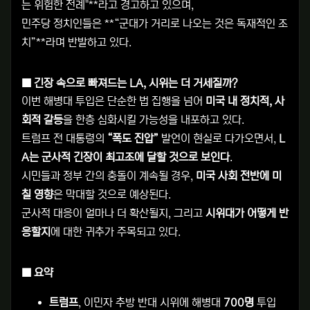
는 위험한 전례"**라고 경고하고 있으며,
민주당 정치인들은 **“군대가 거리로 나오는 것은 독재적인 조
치”**라며 반발하고 있다.
■
긴장 속으로 빠져드는 LA, 시위는 더 거세질까?
이번 해병대 투입은 단순한 법 집행을 넘어
미국 내 정치적, 사
회적 갈등
을 한층 심화시킬 가능성을 내포하고 있다.
트럼프 전 대통령의
“폭도 진압”
발언이 현실로 다가오면서,
L
A는 군사적 긴장이 최고조에 달할 것으로 보인다
.
시민들과 정부 간의 충돌이 계속될 경우,
미국 사회 전반에 미
칠 영향
은 막대할 것으로 예상된다.
군사적 대응이 얼마나 더 확산될지, 그리고
시위대가 어떻게 반
응할지
에 대한 귀추가 주목되고 있다.
■
요약
트럼프
, 이민자 추방 반대 시위에 해병대
700명
투입