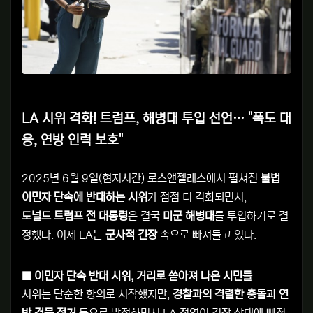
LA 시위 격화! 트럼프, 해병대 투입 선언… "폭도 대
응, 연방 인력 보호"
2025년 6월 9일(현지시간) 로스앤젤레스에서 펼쳐진
불법
이민자 단속에 반대하는 시위
가 점점 더 격화되면서,
도널드 트럼프 전 대통령
은 결국
미군 해병대
를 투입하기로 결
정했다. 이제 LA는
군사적 긴장
속으로 빠져들고 있다.
■
이민자 단속 반대 시위, 거리로 쏟아져 나온 시민들
시위는 단순한 항의로 시작했지만,
경찰과의 격렬한 충돌
과
연
방 건물 점거
등으로 발전하면서 LA 전역이 긴장 상태에 빠졌