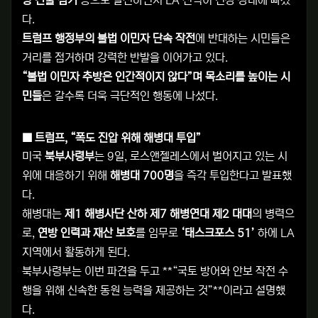
다.
트럼프 행정부의 불법 이민자 단속 작전
에 반대하는 시민들은
거리를 점거하며 강력한 반발을 이어가고 있다.
“불법 이민자 추방은 인간적이지 않다”며 목소리를 높이는 시
민들
은 갈수록 더욱 극단적인 행동에 나섰다.
■
트럼프, “폭도 진압 위해 해병대 투입”
미국
북부사령부
는 9일, 로스앤젤레스에서 벌어지고 있는 시
위에 대응하기 위해
해병대 700명
을 즉각 투입한다고 발표했
다.
해병대는
제1 해병사단 산하 제7 해병연대 제2 대대
의 병력으
로,
연방 인력과 재산 보호
를 임무로
‘태스크포스 51’
하에 LA
지역에서 활동하게 된다.
북부사령부는 이번 파견을 두고 **“국토 방어와 안보 작전 수
행을 위해 신속한 동원 능력을 제공하는 것”**이라고 설명했
다.