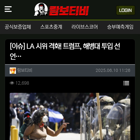
공식보증업체
스포츠중계
라이브스코어
승부예측게임
[이슈] LA 시위 격화! 트럼프, 해병대 투입 선
언…
작성자 정보
작성
작성일
람보티비
2025.06.10 11:26
컨텐츠 정보
목록
조회
12,698
본문